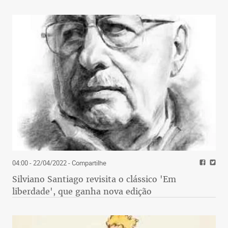
levado em consideração ao longo de todo o
processo. “Eles precisam de refrigeração para se
manterem estáveis. A própria demora no
armazenamento do produto quando ele chega ao
supermercado ou no transporte até a nossa casa
pode fazer com que ele sofra alterações”,
complementa Michelle. Outro fator que deve ser
sempre levado em consideração é a quantidade de
açúcar presente em cada uma das fórmulas. Além
disso, o excesso de produtos industrializados é o
grande problema da sociedade atualmente. Quanto
mais artificial for o alimento, maior a tendência a
ser um ambiente estéril para as bactérias. Outro
04:00 - 22/04/2022
- Compartilhe
cuidado é verificar a data de validade. “Quanto
Silviano Santiago revisita o clássico 'Em
mais caseiro e próximo do natural, melhor”,
liberdade', que ganha nova edição
conclui nutrólogo Allan Ferreira.