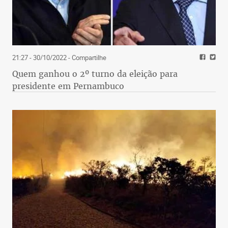
do número de bactérias e o deslocamento delas, o
que pode resultar, inclusive, em uma infecção.
HÁBITO
21:27 - 30/10/2022
- Compartilhe
Quem ganhou o 2º turno da eleição para
Sabendo das vantagens de ingerir probióticos
presidente em Pernambuco
diariamente, Juliana Marques, de 37 anos, decidiu
consumi-los. Ela queria mais qualidade de vida,
imunidade e melhoria do trato intestinal. Começou
pelo kefir à base de leite, mas desde setembro do
ano passado, o substituiu pela kombucha. Ambas
são bebidas fermentadas e já são vendidas em
muitas lojas de produtos saudáveis. Porém, Juliana
prefere prepará-las em casa. “Gosto das duas,
mas acabei optando pela praticidade. A kombucha
é menos trabalhosa”, comenta a bancária.
Enquanto o kefir precisa ser trocado diariamente,