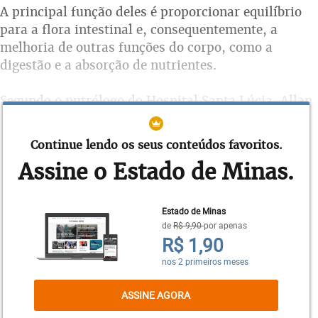
A principal função deles é proporcionar equilíbrio
para a flora intestinal e, consequentemente, a
melhoria de outras funções do corpo, como a
digestão e a absorção de nutrientes.
Segundo o nutrólogo do Hospital Santa Lúcia, Allan
Ferreira, ainda existem muitas dúvidas sobre o
funcionamento da flora. Pesquisas recentes
Continue lendo os seus conteúdos favoritos.
apontam o uso de antibióticos e uma alimentação
Assine o Estado de Minas.
pobre em fibras como as possíveis causas para o
desequilíbrio do ambiente intestinal, conhecida
também como disbiose. “Normalmente, essa
Estado de Minas
alteração é multifatorial. Jejum prolongado,
de
R$ 9,90
por apenas
R$ 1,90
consumo excessivo de açúcares, adoçantes e
agrotóxicos também afetam o intestino.”
nos 2 primeiros meses
Outra possibilidade considera que doenças, como
ASSINE AGORA
diabetes e obesidade, poderiam estar relacionadas