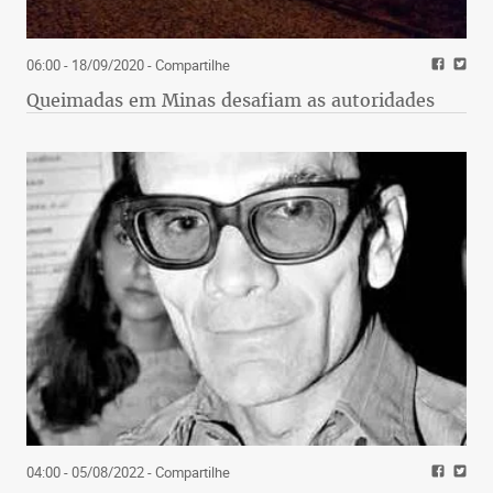
por fermentar muito rapidamente, a kombucha
demora de sete a 10 dias, dependendo do clima.
06:00 - 18/09/2020
- Compartilhe
Queimadas em Minas desafiam as autoridades
Outra vantagem da kombucha é a variedade de
sabores na hora de finalizar a bebida. A bancária
04:00 - 05/08/2022
- Compartilhe