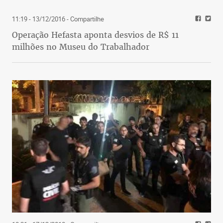
distinguir suas funções. A especialista
Michelle Mendes esclarece a dúvida: “Os
11:19 - 13/12/2016
- Compartilhe
probióticos são
Operação Hefasta aponta desvios de R$ 11
as bactérias e os prebióticos
milhões no Museu do Trabalhador
são os alimentos bons
para as bactérias, que
incluem principalmente
as fibras”. Existem também
os simbióticos, produtos
que associam probióticos
e prebióticos.