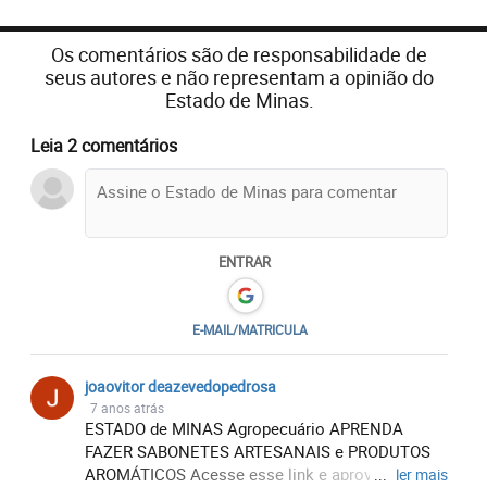
Os comentários são de responsabilidade de
seus autores e não representam a opinião do
Estado de Minas.
Leia 2 comentários
Produtos feitos a partir do óleo e bagaço de
azeitonas
ENTRAR
(foto: Vânia Cristina/Divulgação)
A produção é
artesanal
e como a
colheita
é somente
E-MAIL/MATRICULA
entre os meses de janeiro e abril, Vânia
desenvolveu uma técnica para armazenar o bagaço,
joaovitor deazevedopedrosa
que é recolhido na Epamig da cidade. Mas a
7 anos atrás
ESTADO de MINAS Agropecuário APRENDA
empresa estatal vem desenvolvendo tecnologias
FAZER SABONETES ARTESANAIS e PRODUTOS
para utilização do óleo e do caroço do abacate,
AROMÁTICOS Acesse esse link e aproveite :
...
ler mais