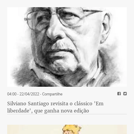
poderão tomar depende agora do setor privado. O
mundo é o limite!", pontua.
Silva destaca, ainda, a importância da
cadeia da
olivicultura
para a região de Maria da Fé. De
acordo com o pesquisador, hoje são cerca de 1
milhão de plantas, 2 mil hectares plantados, cerca
de 60 marcas comerciais de azeite, uma produção
em 2018 de 800 mil quilos de azeitonas, das quais
foram extraídos 80 mil litros de azeite. “Além
disso, estamos trabalhando outras possibilidades
de exploração da olivicultura, como azeitonas em
conserva, folhas da oliveira, artesanato com a
04:00 - 22/04/2022
- Compartilhe
madeira da oliveira e cosméticos começam a se
Silviano Santiago revisita o clássico 'Em
desenvolver e toda essa cadeia tem movimentado a
liberdade', que ganha nova edição
região da Serra da Mantiqueira, trazendo
benefícios econômicos, sociais e culturais
”,
finaliza.