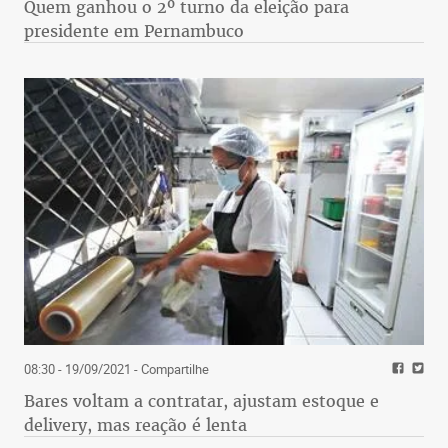
nobre é o azeite, mas há pesquisas que indicam sua
Quem ganhou o 2º turno da eleição para
utilização na alimentação de gado, fonte de energia
presidente em Pernambuco
e até a madeira das oliveiras em artesanato”,
reconhece o pesquisador.
DESENVOLVIMENTO
O diretor de Ciência, Tecnologia e Inovação da
Fapemig, Paulo Beirão, disse que a utilização do
fruto em outros setores, além do alimentício, é um
exemplo da aplicação de conhecimento originado
de pesquisa gerando novas oportunidades para o
08:30 - 19/09/2021
- Compartilhe
desenvolvimento econômico e social de uma
Bares voltam a contratar, ajustam estoque e
região. "Novos negócios poderão ser criados a
delivery, mas reação é lenta
partir dessa tecnologia, e a dimensão que eles