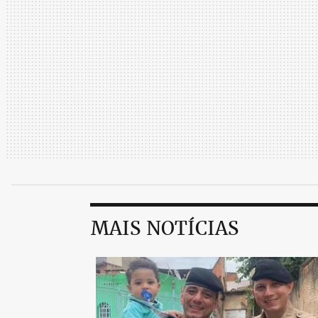
MAIS NOTÍCIAS
Resolvi viajar de máscara, a máscara corr
quem estava ao meu lado no avião. Afina
saindo de um dos maiores focos de cont