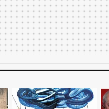
eta para a situação FPP2, protegendo
l, mesmo sem qualquer sintoma, estava
aminação de coronavírus do mundo.