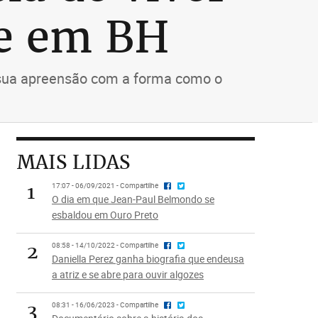
e em BH
a sua apreensão com a forma como o
MAIS LIDAS
1
17:07 - 06/09/2021 - Compartilhe
O dia em que Jean-Paul Belmondo se
esbaldou em Ouro Preto
2
08:58 - 14/10/2022 - Compartilhe
Daniella Perez ganha biografia que endeusa
a atriz e se abre para ouvir algozes
3
08:31 - 16/06/2023 - Compartilhe