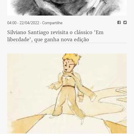
04:00 - 22/04/2022
- Compartilhe
Silviano Santiago revisita o clássico 'Em
liberdade', que ganha nova edição
Se vivo estivesse, talvez o maior presidente da
história do futebol mineiro, Felício Brandi, no seu
exemplo de prezar pela imagem de um clube,
primeiro, teria impedido o surgimento de gente
como Wagner/Itair/Serginho e a permanência de
Thiago Neves até o desastre de 2019. Mas,
generoso, certamente ele também teria alertado a
diretoria do Atlético de Lourdes sobre os efeitos
colaterais dessa obsessão por “cruzeirar”.