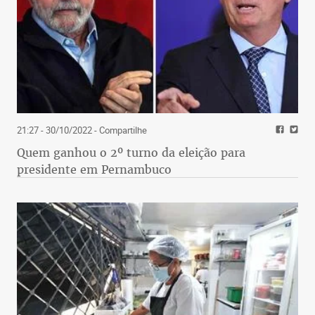
cruzeirenses, incrustados na toupeirada do
episódio Thiago Neves, mais um ex-atleta do
Cruzeiro que machucou a Turma do Sapatênis e
acertou com o Atlético de Lourdes logo em seguida,
me fizeram sentir saudade de ex-atletas e ex-
dirigentes como os contemporâneos de Felício
Brandi.
21:27 - 30/10/2022
- Compartilhe
Se hoje o desprezo por Thiago Neves une o
Quem ganhou o 2º turno da eleição para
sentimento de cruzeirenses e atleticanos de
presidente em Pernambuco
Lourdes, é preciso ser sincero com uma diferença
sorrateiramente esquecida nas análises de boleiros.
Quando ele foi contratado em 2017 pela gestão
Gilvan de Pinho Tavares no Cruzeiro, não havia
nenhum indício de sua índole.
Já Sérgio 6a1 Câmara e seus diretores, ao contrário
de nós, cruzeirenses, já conheciam bem a postura