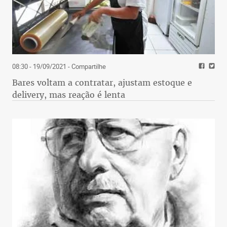
do jogador para com o povo mineiro (quem se
esqueceu do post sobre Brumadinho?), com a
Turma do Sapatênis e com as imagens do Atlético
de Lourdes e do Cruzeiro. Mesmo assim,
prevaleceu, como disse um diretor de lá, “o pedido
08:30 - 19/09/2021
- Compartilhe
do técnico Sampaoli” e a satisfação interna por
Bares voltam a contratar, ajustam estoque e
terem ouvido do pseudoatleta “que iria correndo”
delivery, mas reação é lenta
aceitar o convite. Parafraseando o escrito de um
colunista atleticano na última semana, a tal pós-
verdade, quando na história do outro, torna-se
refresco (ou esquecimento seletivo).