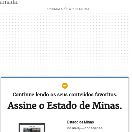
amada.
Continue lendo os seus conteúdos favoritos.
Assine o Estado de Minas.
Numa manhã de 1962, como de costume, na sua
sala da fábrica das Massas Orion, na região da
Lagoinha, em Belo Horizonte, Felício aguardava a
Estado de Minas
chegada de um atacante do elenco celeste para a
de
R$ 9,90
por apenas