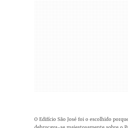
O Edifício São José foi o escolhido porqu
debruçava-se majestosamente sobre o Pa