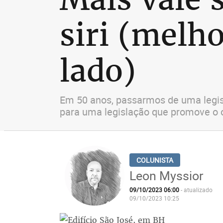
siri (melho
lado)
Em 50 anos, passarmos de uma legisl
para uma legislação que promove o 
Leon Myssior
09/10/2023 06:00
- atualizado
09/10/2023 10:25