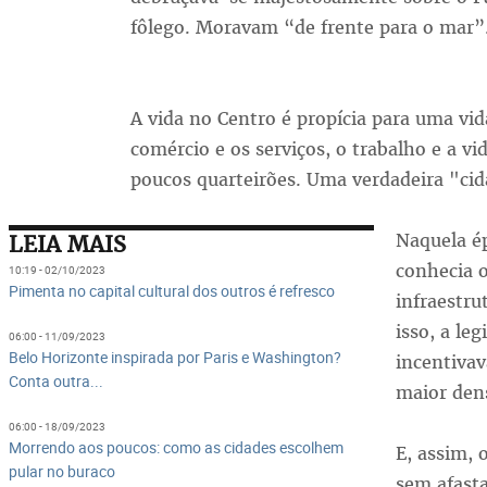
fôlego. Moravam “de frente para o mar”
A vida no Centro é propícia para uma vid
comércio e os serviços, o trabalho e a v
poucos quarteirões. Uma verdadeira "cid
Naquela ép
LEIA MAIS
conhecia o
10:19 - 02/10/2023
Pimenta no capital cultural dos outros é refresco
infraestru
isso, a le
06:00 - 11/09/2023
Belo Horizonte inspirada por Paris e Washington?
incentiva
Conta outra...
maior dens
06:00 - 18/09/2023
Morrendo aos poucos: como as cidades escolhem
E, assim, 
pular no buraco
sem afasta