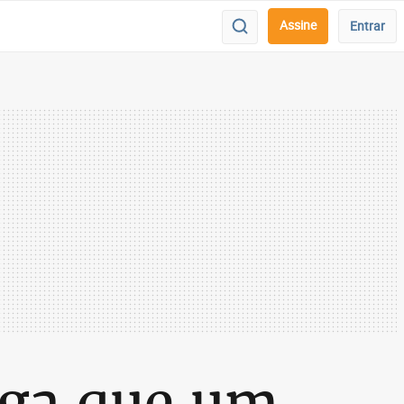
Assine
Entrar
uga que um