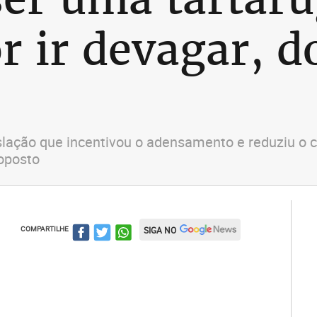
r ir devagar, d
ação que incentivou o adensamento e reduziu o cus
oposto
COMPARTILHE
SIGA NO