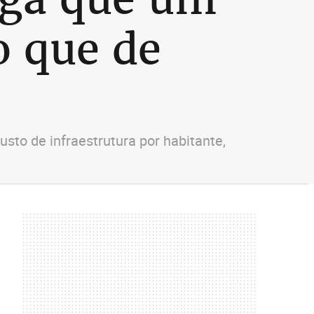
o que de
to de infraestrutura por habitante,