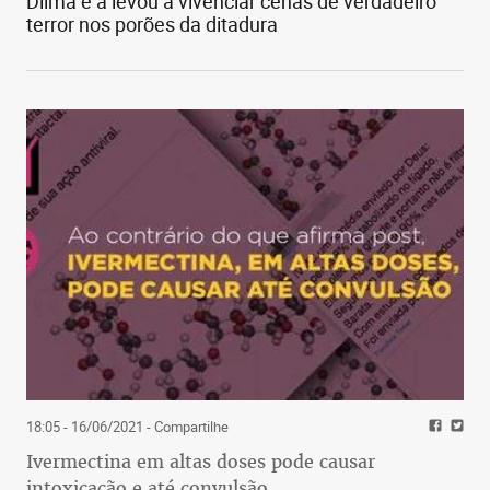
Dilma e a levou a vivenciar cenas de verdadeiro
terror nos porões da ditadura
Assim, ele e o Buldogue conviveram
harmonicamente até um dia 29 de fevereiro,
quando subitamente, após fazer a barba, pararam
de funcionar.
Chato para comer (detestava cebola!), sistemático
e perfeccionista, partiu em um dia exótico como
ele, que só existe há cada 4 anos.
18:05 - 16/06/2021
- Compartilhe
Saudade para mim é também um lugar chamado
Ivermectina em altas doses pode causar
Guido.
intoxicação e até convulsão