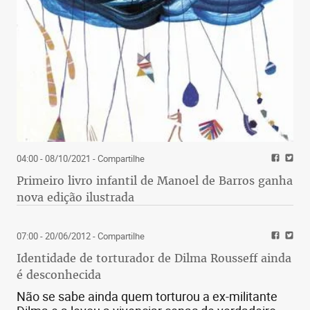
Me formei e passei a cuidar do seu coração. Um
universo que cabia todas as pontes do mundo.
Safenas, mamárias, colaterais e conexões
impossíveis entre vários mundos.
Em sua última cirurgia cardíaca, esqueceram um
Buldogue (pinça de coronária) em sua caixa
torácica. No pós-operatório propuseram retirar o
04:00 - 08/10/2021
- Compartilhe
"cão" de seu peito. Ele recusou: deixa ele aí
tomando conta das pontes. Finalmente fiquei
Primeiro livro infantil de Manoel de Barros ganha
completo. Nascemos um para o outro.
nova edição ilustrada
07:00 - 20/06/2012
- Compartilhe
Identidade de torturador de Dilma Rousseff ainda
é desconhecida
Não se sabe ainda quem torturou a ex-militante