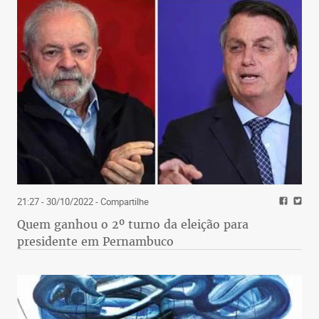
Casou-se com minha irmã e a levou para morar em
Teófilo Otoni, que passou a ser a minha segunda
casa.
Lá, conheci pequi, carne de sol, pelada descalço no
Palmeiras (pra não estragar a grama), o
restaurante Le Chateau e o calor acolhedor e
orgulhoso do nordeste de Minas. Outro país nas
muitas Minas.
Quando fui extraído a fórceps de Ibiá, fiquei
dividido entre BH e Teófilo Otoni. Entre meu irmão
21:27 - 30/10/2022
- Compartilhe
e ele. Entre a infância leve e a rebeldia da
Quem ganhou o 2º turno da eleição para
adolescência.
presidente em Pernambuco
Fiquei em BH, com o coração entre o Triângulo e a
porta do Jequitinhonha. Mergulhei na
complexidade de ser mineiro.