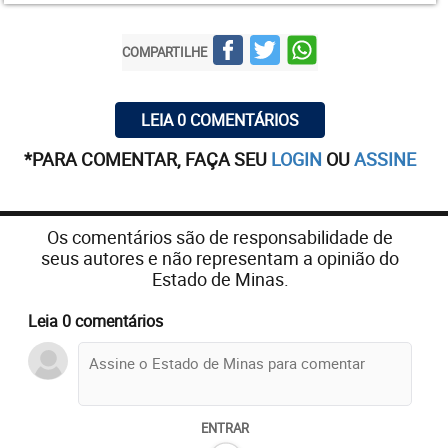
nascença.
COMPARTILHE
LEIA MAIS
06:00 - 25/02/2023
Carnaval 2023
LEIA 0 COMENTÁRIOS
*PARA COMENTAR, FAÇA SEU
LOGIN
OU
ASSINE
06:00 - 11/02/2023
Os zumbis
07:36 - 28/01/2023
Os comentários são de responsabilidade de
Os sete prazeres capitais
seus autores e não representam a opinião do
Estado de Minas.
Leia 0 comentários
Aprendi com ele coisas importantes nessa vida.
Degustar os prazeres da carne foi uma delas. O
cara preparava uma picanha inesquecível: - cortar
em postas de 2 dedos, levá-la à brasa por 2
ENTRAR