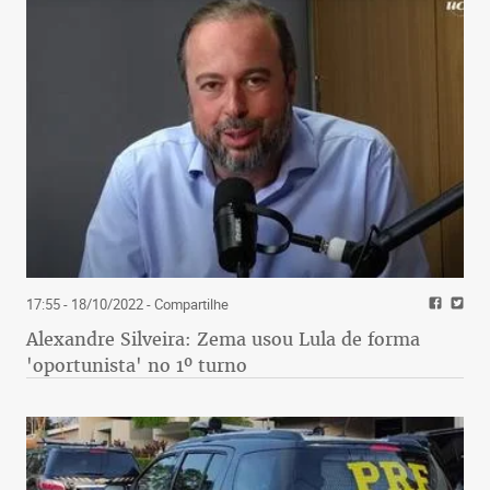
Bolsonaro na Presidência da República, não tenho
dúvida que a gente pode construir partido maior
ainda que o PSL”. Ou seja, o presidente Jair
Messias Bolsonaro, vai finalmente se filiar ao
Patriota.
17:55 - 18/10/2022
- Compartilhe
Alexandre Silveira: Zema usou Lula de forma
'oportunista' no 1º turno