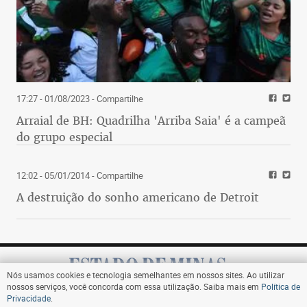
E como tudo na política nacional tem um
detalhe sobre o ministro da Economia, Paulo
Guedes. Ele se graduou economista aqui
Universidade Federal de Minas Gerais
(UFMG). E chegou a ser banqueiro, já que foi
um dos fundadores do Banco Pactual.
17:27 - 01/08/2023
- Compartilhe
Arraial de BH: Quadrilha 'Arriba Saia' é a campeã
E tem mais do senador Fernando Collor, que
do grupo especial
considera ainda que a recuperação da
atividade turística avançará paralelamente ao
12:02 - 05/01/2014
- Compartilhe
recuo da pandemia, e, “para isso, só havendo
vacina no braço, comida no prato e carteira
A destruição do sonho americano de Detroit
assinada”. Faz todo sentido né do ex-
presidente?
Em conversa com apoiadores em frente ao
Nós usamos cookies e tecnologia semelhantes em nossos sites. Ao utilizar
Palácio da Alvorada, Bolsonaro afirmou que os
nossos serviços, você concorda com essa utilização. Saiba mais em
Política de
protestos tiveram “pouca gente” porque
Privacidade
.