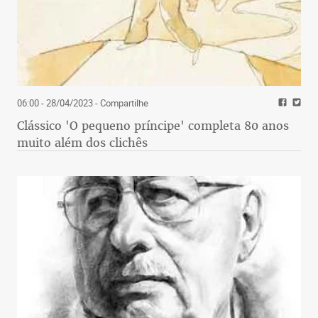
do ciclo de debates sobre a retomada do turismo no
pós-pandemia. Foi na Comissão de
Desenvolvimento Regional e Turismo do Senado,
presidida por Fernando Collor de Mello (Pros-AL),
autor da iniciativa.
06:00 - 28/04/2023
- Compartilhe
Está otimista
Clássico 'O pequeno príncipe' completa 80 anos
muito além dos clichês
“A economia brasileira está de novo em uma rota
surpreendente. Está dando indicações de que pode
crescer bem acima dos 3,4% este ano. As revisões
do mercado para crescimento estão acima de 4% e
há quem preveja 5%”. É ainda do Fórum de
Investimentos Brasil 2021, só que o registro, desta
vez, vem de quem entende. Partiu do ministro da
Economia, Paulo Guedes. “Estamos preparando o
ambiente de negócios para retomarmos o caminho
da prosperidade”, ainda ressaltou. É praia dele, já