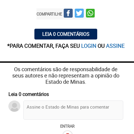
COMPARTILHE
LEIA 0 COMENTÁRIOS
*PARA COMENTAR, FAÇA SEU
LOGIN
OU
ASSINE
Os comentários são de responsabilidade de
seus autores e não representam a opinião do
Estado de Minas.
Melhor o próprio relator da CPI da COVID-19, o
senador Renan Calheiros (MDB-AL) deixar claro,
Leia 0 comentários
que foi direto ao ponto em suas redes sociais:
“Com mais de 462 mil mortes sediar a Copa
América é um campeonato da morte. Sindicato de
negacionistas: governo, Conmebol e CBF. As ofertas
ENTRAR
de vacinas mofaram em gavetas mas o OK para o