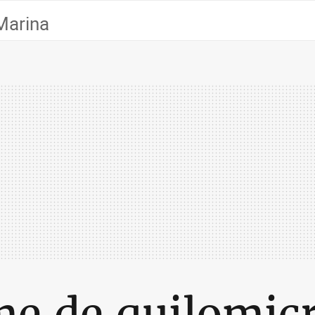
Marina
me de quilomic