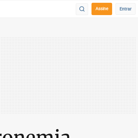
Assine
Entrar
ronemia