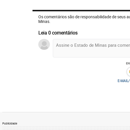
aguda, mas somente após passar por outro
profissional que se dedicou a investigar 
Os comentários são de responsabilidade de seus a
Minas.
diversos casos de dores abdominais inten
–, e chegou ao diagnóstico de síndrome d
Leia 0 comentários
doença, genética, rara e hereditária, tem 
de níveis elevados de triglicérides – gor
condições normais, se transformam em en
EN
E-MAIL
Publicidade