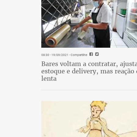
saúde tinha explicação e a certeza de que
daquele momento.
“Nunca havia feito exame para triglicéri
saudável até aquele episódio que me levo
Depois de um longo caminho passando por 
08:30 - 19/09/2021
- Compartilhe
causa da SQF teria que fazer reeducação al
Bares voltam a contratar, ajus
minha vida como um todo. Mas saber que
estoque e delivery, mas reação 
fundamental para eu entender qual caminho
lenta
minha qualidade de vida”, afirma Ângela.
Para minimizar as complicações da SQF, o
muito restrita por toda a vida. Níveis con
sangue ficam em torno de 150mg/dL. Na S
podendo até ultrapassar 10.000mg/dL.