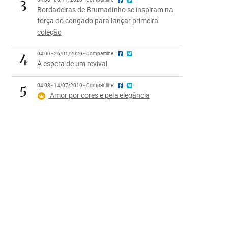
3
Bordadeiras de Brumadinho se inspiram na
força do congado para lançar primeira
coleção
4
04:00 - 26/01/2020 - Compartilhe
À espera de um revival
5
04:08 - 14/07/2019 - Compartilhe
Amor por cores e pela elegância