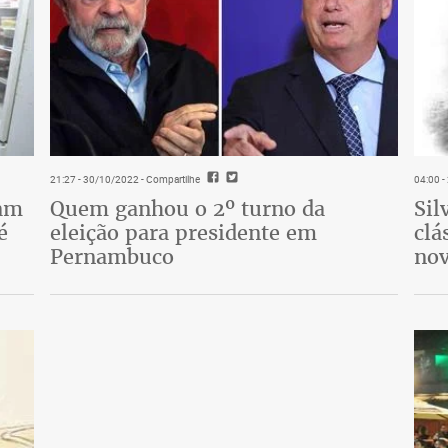
 sua vida mudaria para sempre a partir
des antes. Tinha uma vida normal e
u ao hospital no auge da juventude.
vários especialistas, descobri que por
21:27 - 30/10/2022
- Compartilhe
04:00 
imentar radical, e que isso interferiria na
tam
Quem ganhou o 2º turno da
Sil
 minha doença tem nome e protocolo foi
é
eleição para presidente em
clá
 seguir, e isso faz toda a diferença para
Pernambuco
nov
 paciente deve se submeter a uma dieta
siderados normais de triglicérides no
QF, essa taxa fica acima de 880mg/dL,