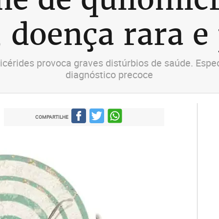
, doença rara e
licérides provoca graves distúrbios de saúde. Esp
diagnóstico precoce
COMPARTILHE