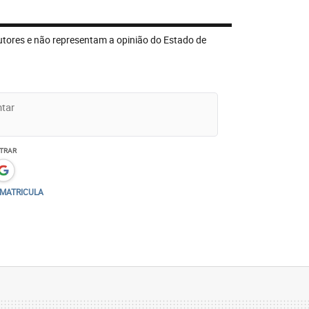
s especialistas é que ela chegou a um
seu histórico familiar – que conta com
utores e não representam a opinião do Estado de
sas e até óbitos por causas desconhecidas
a quilomicronemia familiar (SQF). A
como principal característica a produção
duras encontradas nos alimentos e que, em
ergia para o organismo.
TRAR
/MATRICULA