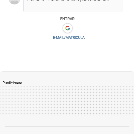
para 38% dos entrevistados. Além disso, 26% dos
respondentes indicaram o cuidado com a saúde
mental como ponto de atenção, 18% apontaram a
ENTRAR
falta de tempo para cuidar de si e outros 18%
escolheram a falta de empatia dos gestores. Ao
E-MAIL/MATRICULA
todo, 2.379 profissionais participaram da
sondagem.
Publicidade