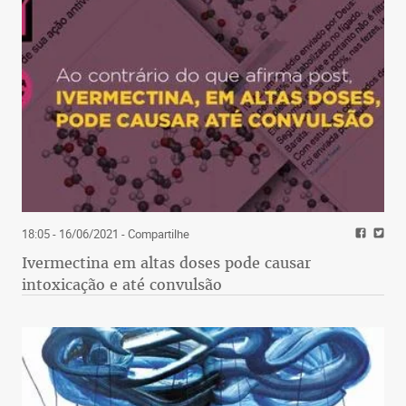
A venda de motos caiu 15% em 2020 – fatores
como renda e dificuldades na obtenção de crédito
pesaram no resultado. Para destravar os negócios,
a Boa Vista lançou um software que ajuda
concessionárias e instituições financeiras a
identificar, com maior precisão, clientes propensos
e não propensos a aceitar um financiamento.
18:05 - 16/06/2021
- Compartilhe
Ivermectina em altas doses pode causar
intoxicação e até convulsão