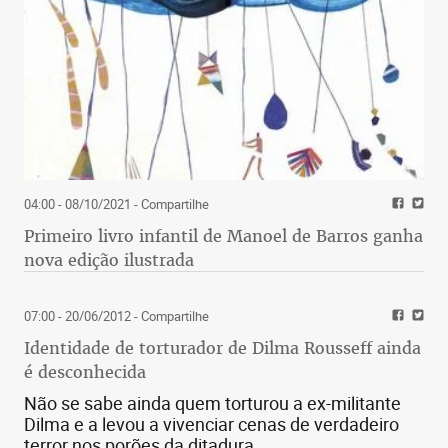
Desenvolvido pelo recém-inaugurado Centro de
Excelência em Analytics (CEA) da Boa Vista, o
software utiliza informações do histórico do SCPC
e do Cadastro Positivo para identificar as pessoas
que podem comprar motos financiadas. Nos testes
04:00 - 08/10/2021
- Compartilhe
iniciais, o serviço gerou ganhos na aprovação das
Primeiro livro infantil de Manoel de Barros ganha
ofertas de 400% em relação aos modelos
nova edição ilustrada
tradicionais de análise de crédito.
Muitos analisas dizem que bitcoins são ativos
07:00 - 20/06/2012
- Compartilhe
arriscados demais para despertar o interesse de
Identidade de torturador de Dilma Rousseff ainda
grandes empresas. Eles estão errados. Como parte
é desconhecida
de sua estratégia de tesouraria, o Mercado Livre,
Não se sabe ainda quem torturou a ex-militante
maior plataforma de e-commerce da América
Dilma e a levou a vivenciar cenas de verdadeiro
Latina, comprou US$ 7,8 milhões em moedas
terror nos porões da ditadura