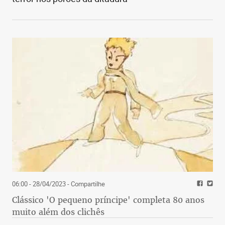
digitais no primeiro trimestre de 2021.
Mercado aquecido? Um levantamento da OLX, uma
das maiores plataformas de comércio eletrônico do
país, identificou avanço de 120% nas vendas de
itens anunciados com o termo “Dia das Mães”. A
análise comparou os dados de abril deste ano em
relação àqueles do mesmo mês de 2020, período
que antecede a data.
R$ 10,8 milhões
é quanto o Facebook doou para Ong Ação da
Cidadania, que destinará os recursos para
combater a fome no Brasil
06:00 - 28/04/2023
- Compartilhe
Clássico 'O pequeno príncipe' completa 80 anos
muito além dos clichês