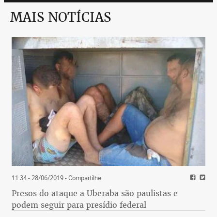
MAIS NOTÍCIAS
Ford corre para deixar o Brasil
A Ford tem acelerado os planos para deixar o
Brasil. As fábricas de São Bernardo do Campo (SP),
Camaçari (BA) e Taubaté (SP) já fecharam e a
última remanescente, em Horizonte (CE), deverá
encerrar as atividades no fim do ano. O custo da
operação será elevado. De acordo com as mais
recentes estimativas, a empresa gastará US$ 4
bilhões apenas com indenizações. No mundo, a
empresa vem sofrendo com a escassez de
11:34 - 28/06/2019
- Compartilhe
semicondutores, que afetou a produção em
Presos do ataque a Uberaba são paulistas e
diversas unidades.
podem seguir para presídio federal