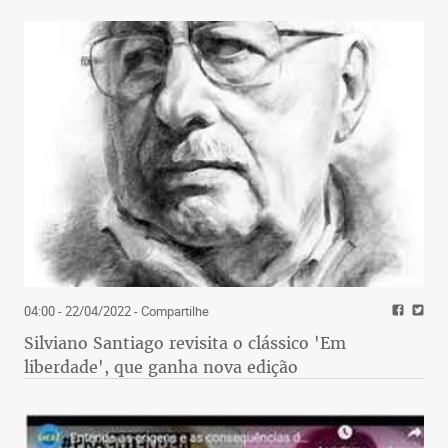
(foto: Peter Summers AFP 18/3/21)
04:00 - 22/04/2022
- Compartilhe
''Só compre moedas digitais se
Silviano Santiago revisita o clássico 'Em
liberdade', que ganha nova edição
você estiver preparado para
perder todo o seu dinheiro''