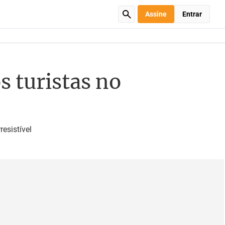
Assine
Entrar
s turistas no
esistível