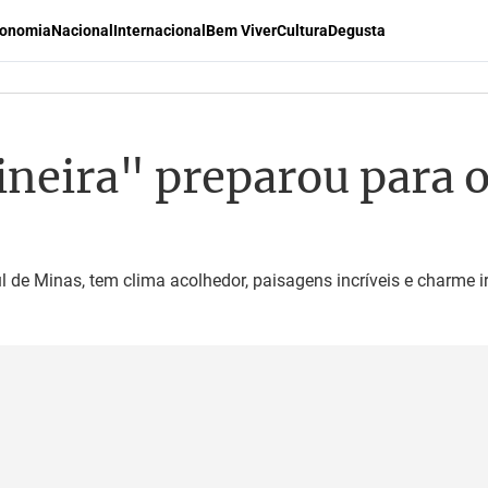
onomia
Nacional
Internacional
Bem Viver
Cultura
Degusta
ineira" preparou para o
l de Minas, tem clima acolhedor, paisagens incríveis e charme irr