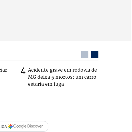
ciar
Acidente grave em rodovia de
PL não v
MG deixa 5 mortos; um carro
‘Chance 
estaria em fuga
SIGA