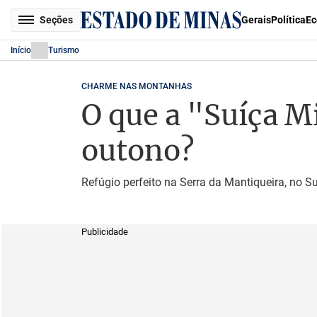
Seções
Gerais
Política
Ec
Início
Turismo
CHARME NAS MONTANHAS
O que a "Suíça M
outono?
Refúgio perfeito na Serra da Mantiqueira, no Su
Publicidade