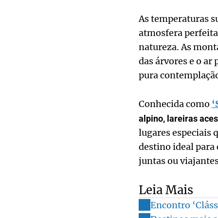
As temperaturas su
atmosfera perfeit
natureza. As monta
das árvores e o a
pura contemplação
Conhecida como
‘
alpino, lareiras ac
lugares especiais 
destino ideal para
juntas ou viajantes
Leia Mais
Encontro ‘Cláss