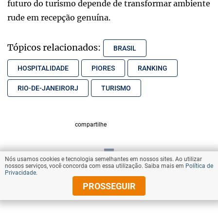
futuro do turismo depende de transformar ambiente
rude em recepção genuína.
Tópicos relacionados:
BRASIL
HOSPITALIDADE
PIORES
RANKING
RIO-DE-JANEIRORJ
TURISMO
compartilhe
Nós usamos cookies e tecnologia semelhantes em nossos sites. Ao utilizar
VOLTAR AO TOPO
nossos serviços, você concorda com essa utilização. Saiba mais em
Política de
Privacidade
.
PROSSEGUIR
© Copyright 2025 Diários Associados
Todos os direitos reservados.