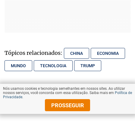
Tópicos relacionados:
CHINA
ECONOMIA
MUNDO
TECNOLOGIA
TRUMP
compartilhe
Nós usamos cookies e tecnologia semelhantes em nossos sites. Ao utilizar
nossos serviços, você concorda com essa utilização. Saiba mais em
Política de
Privacidade
.
PROSSEGUIR
VOLTAR AO TOPO
© Copyright 2025 Diários Associados
Todos os direitos reservados.