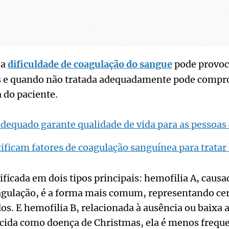
sa
dificuldade de coagulação do sangue
pode provoc
s e quando não tratada adequadamente pode comp
a do paciente.
dequado garante qualidade de vida para as pessoas
ficam fatores de coagulação sanguínea para tratar
ificada em dois tipos principais: hemofilia A, causa
coagulação, é a forma mais comum, representando ce
os. E hemofilia B, relacionada à ausência ou baixa a
ida como doença de Christmas, ela é menos freque