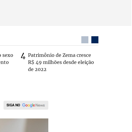
o sexo
Patrimônio de Zema cresce
Zema sug
ento
R$ 49 milhões desde eleição
substitui
de 2022
SIGA NO