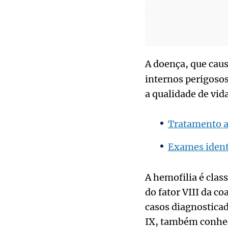
A doença, que cau
internos perigoso
a qualidade de vid
Tratamento a
Exames identi
A hemofilia é class
do fator VIII da 
casos diagnosticad
IX, também conhec