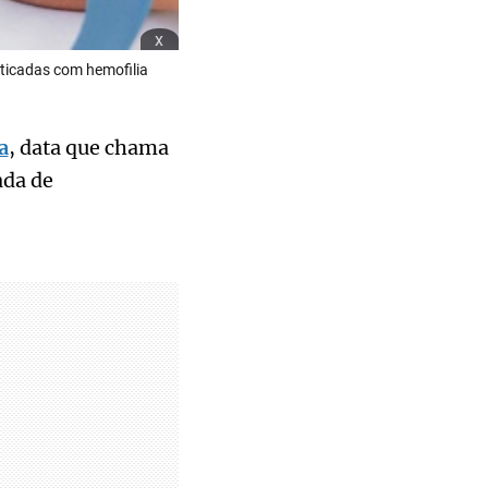
x
sticadas com hemofilia
a
, data que chama
ada de