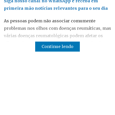
Siga nosso canal no WhatsApp e receba em
primeira mão notícias relevantes para o seu dia
As pessoas podem não associar comumente
problemas nos olhos com doenças reumáticas, mas
várias doenças reumatológicas podem afetar os
olhos e sintomas oculares podem ser o primeiro
Continue lendo
indício de que há algum problema mais grave com
a saúde do paciente.
Queixas comuns, como vermelhidão, vista
embaçada, secura e dor nos olhos podem ser
confundidas com sintomas de
conjuntivites
e
outras inflamações, mas também podem ser
indícios de associação com doenças reumáticas,