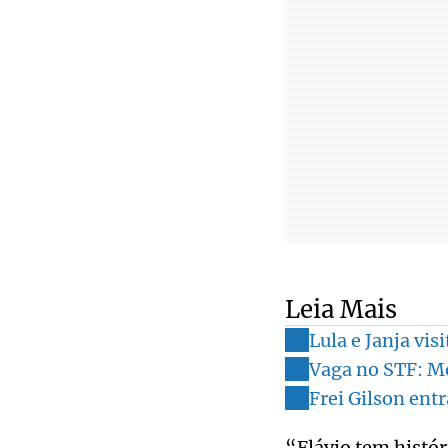
Leia Mais
Lula e Janja vi
Vaga no STF: M
Frei Gilson entr
“Flávio tem histór