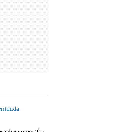
entenda
re dissemos: 'É o