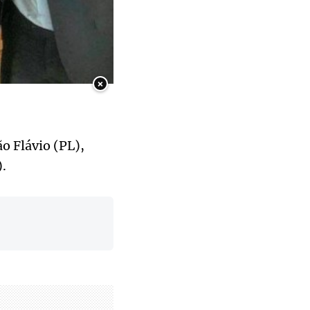
×
o Flávio (PL),
.