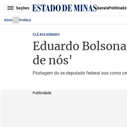
Seções
Gerais
Política
Ec
Início
Política
CLÃ BOLSONARO
Eduardo Bolsonar
de nós'
Postagem do ex-deputado federal soa como uma 
Publicidade