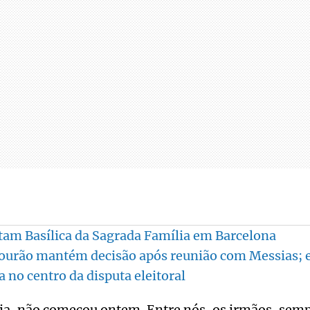
sitam Basílica da Sagrada Família em Barcelona
ourão mantém decisão após reunião com Messias; 
a no centro da disputa eleitoral
ia, não começou ontem. Entre nós, os irmãos, semp