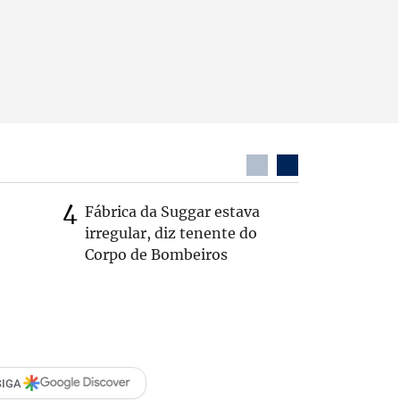
Fábrica da Suggar estava
Cleitinh
irregular, diz tenente do
hoje sob
Corpo de Bombeiros
candidat
SIGA