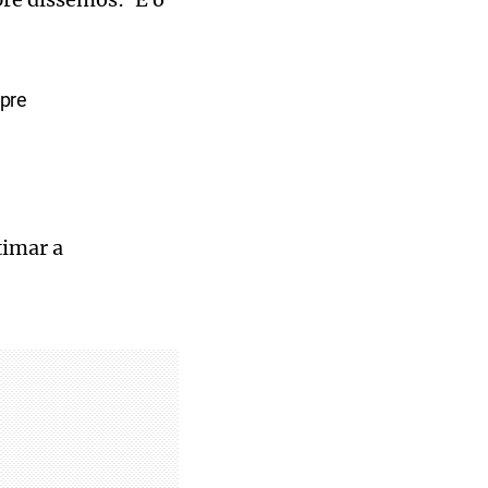
mpre
timar a