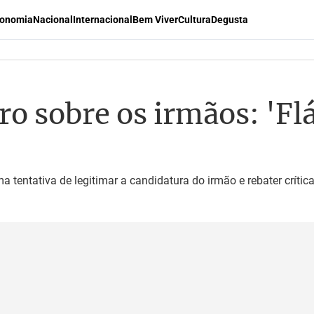
onomia
Nacional
Internacional
Bem Viver
Cultura
Degusta
o sobre os irmãos: 'Flá
tentativa de legitimar a candidatura do irmão e rebater crític