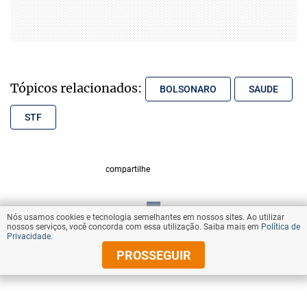
Tópicos relacionados:
BOLSONARO
SAUDE
STF
compartilhe
Nós usamos cookies e tecnologia semelhantes em nossos sites. Ao utilizar
VOLTAR AO TOPO
nossos serviços, você concorda com essa utilização. Saiba mais em
Política de
Privacidade
.
PROSSEGUIR
© Copyright 2026 Diários Associados
Todos os direitos reservados.