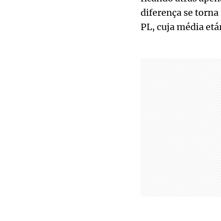
diferença se torn
PL, cuja média etá