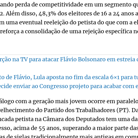
icando perda de competitividade em um segmento que
2. Além disso, 48,3% dos eleitores de 16 a 24 anos
 uma eventual reeleição do petista do que com a e
 reforça a consolidação de uma rejeição específica n
erção na TV para atacar Flávio Bolsonaro em estreia 
 de Flávio, Lula aposta no fim da escala 6×1 para
cide enviar ao Congresso projeto para acabar com e
iálogo com a geração mais jovem ocorre em paralel
elhecimento do Partido dos Trabalhadores (PT). D
cada petista na Câmara dos Deputados tem uma da
sso, acima de 55 anos, superando a maior parte da
as de siglas tradicionalmente mais antigas em com