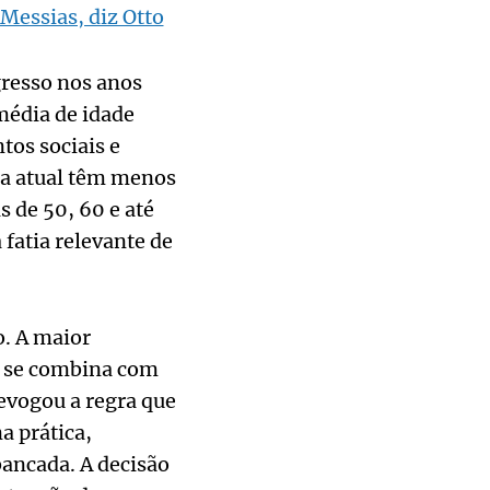
Messias, diz Otto
gresso nos anos
média de idade
tos sociais e
ada atual têm menos
 de 50, 60 e até
fatia relevante de
. A maior
r se combina com
evogou a regra que
a prática,
ancada. A decisão