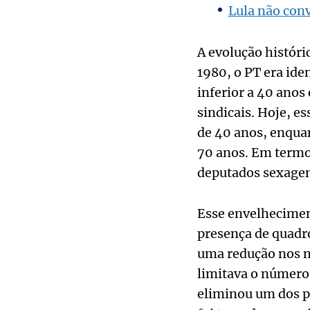
Lula não conv
A evolução históri
1980, o PT era ide
inferior a 40 anos
sindicais. Hoje, e
de 40 anos, enquan
70 anos. Em termos
deputados sexagená
Esse envelhecimen
presença de quadr
uma redução nos m
limitava o número 
eliminou um dos p