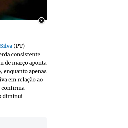
×
Silva
(PT)
perda consistente
im de março aponta
e, enquanto apenas
iva em relação ao
e confirma
o diminui