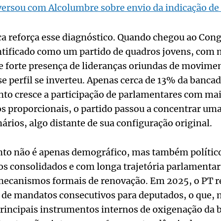
ersou com Alcolumbre sobre envio da indicação de 
ca reforça esse diagnóstico. Quando chegou ao Con
ntificado como um partido de quadros jovens, com 
 e forte presença de lideranças oriundas de movimen
sse perfil se inverteu. Apenas cerca de 13% da banc
to cresce a participação de parlamentares com mais
 proporcionais, o partido passou a concentrar uma 
rios, algo distante de sua configuração original.
to não é apenas demográfico, mas também político
os consolidados e com longa trajetória parlamenta
ecanismos formais de renovação. Em 2025, o PT r
de mandatos consecutivos para deputados, o que, n
rincipais instrumentos internos de oxigenação da b