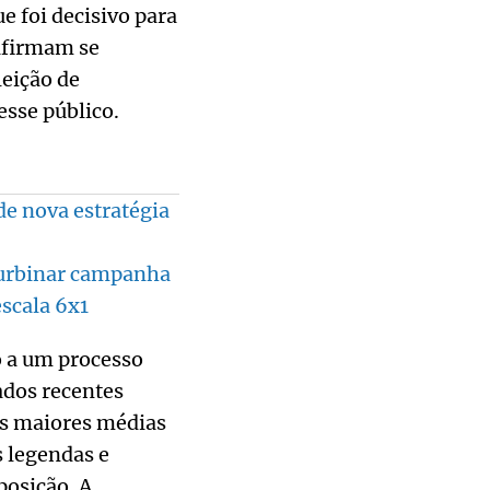
 foi decisivo para
 afirmam se
leição de
esse público.
de nova estratégia
 turbinar campanha
scala 6x1
o a um processo
ados recentes
s maiores médias
s legendas e
posição. A