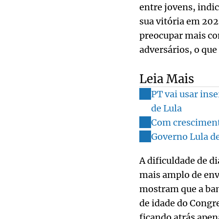
entre jovens, ind
sua vitória em 202
preocupar mais com
adversários, o que
Leia Mais
PT vai usar ins
de Lula
Com crescimento
Governo Lula de
A dificuldade de d
mais amplo de env
mostram que a ban
de idade do Congre
ficando atrás apen