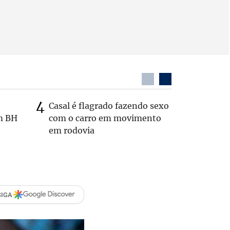
Casal é flagrado fazendo sexo
Zema sug
m BH
com o carro em movimento
substitui
em rodovia
SIGA