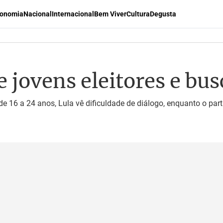
onomia
Nacional
Internacional
Bem Viver
Cultura
Degusta
e jovens eleitores e bu
 16 a 24 anos, Lula vê dificuldade de diálogo, enquanto o part