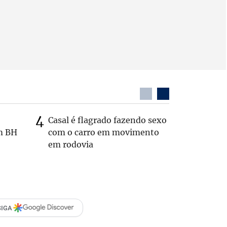
Casal é flagrado fazendo sexo
Zema sug
m BH
com o carro em movimento
substitui
em rodovia
SIGA