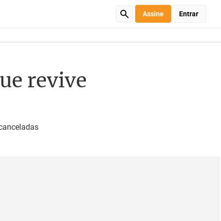
Assine
Entrar
ue revive
 canceladas