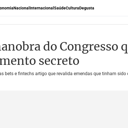
onomia
Nacional
Internacional
Saúde
Cultura
Degusta
anobra do Congresso q
mento secreto
as bets e fintechs artigo que revalida emendas que tinham sido