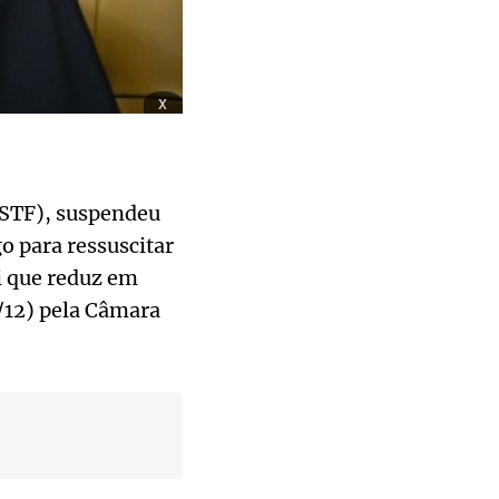
x
(STF), suspendeu
o para ressuscitar
i que reduz em
7/12) pela Câmara