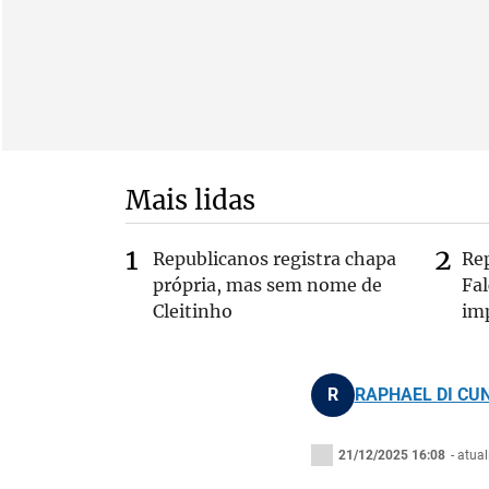
Mais lidas
Republicanos registra chapa
Re
própria, mas sem nome de
Fa
Cleitinho
im
R
RAPHAEL DI CU
21/12/2025 16:08
- atua