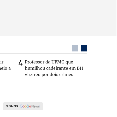
ar
Professor da UFMG que
Casal é 
eio a
humilhou cadeirante em BH
com o c
vira réu por dois crimes
em rodo
SIGA NO