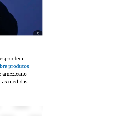
x
responder e
bre produtos
te americano
r as medidas