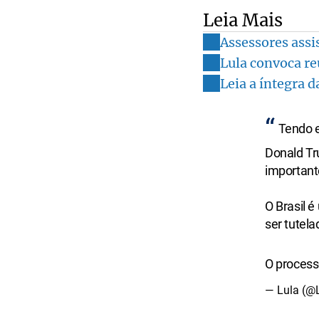
Leia Mais
Assessores assi
Lula convoca re
Leia a íntegra 
Tendo e
Donald Tr
importante
O Brasil 
ser tutel
O proces
— Lula (@L