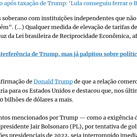
o após taxação de Trump: 'Lula conseguiu ferrar o B
s soberano com instituições independentes que não 
ém". (...) Qualquer medida de elevação de tarifas de
luz da Lei brasileira de Reciprocidade Econômica, af
interferência de Trump, mas já palpitou sobre políti
afirmação de
Donald Trump
de que a relação comerci
ária para os Estados Unidos e destacou que, nos últi
0 bilhões de dólares a mais.
ntos mencionados por Trump — como a exigência d
residente Jair Bolsonaro (PL), por tentativa de go
ções presidenciais de 2022, seja interrompido imed