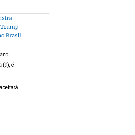
istra
r Trump
o Brasil
cano
(9), é
aceitará