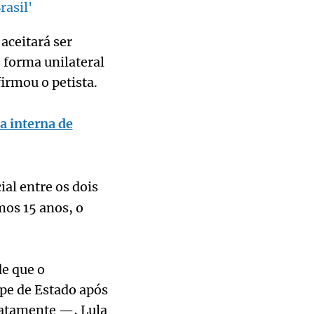
rasil'
aceitará ser
 forma unilateral
irmou o petista.
ca interna de
al entre os dois
mos 15 anos, o
e que o
lpe de Estado após
iatamente —, Lula