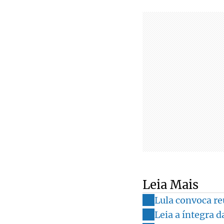
Leia Mais
Lula convoca re
Leia a íntegra 