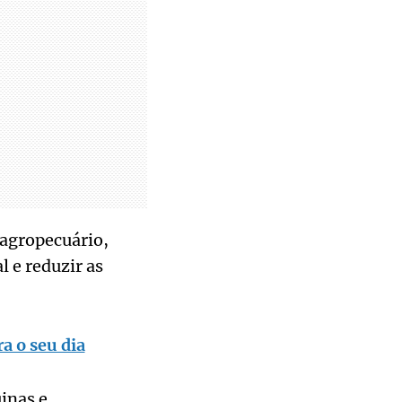
agropecuário,
 e reduzir as
a o seu dia
inas e