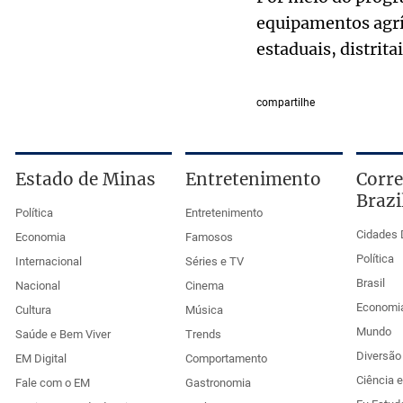
equipamentos agríc
estaduais, distrit
compartilhe
Estado de Minas
Entretenimento
Corre
Brazi
Política
Entretenimento
Cidades 
Economia
Famosos
Política
Internacional
Séries e TV
Brasil
Nacional
Cinema
Economi
Cultura
Música
Mundo
Saúde e Bem Viver
Trends
Diversão 
EM Digital
Comportamento
Ciência 
Fale com o EM
Gastronomia