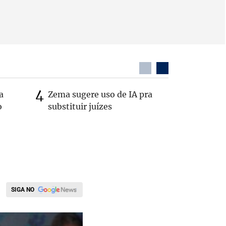
a
Zema sugere uso de IA pra
Em nova 
o
substituir juízes
Republic
Cleitinh
Minas
SIGA NO