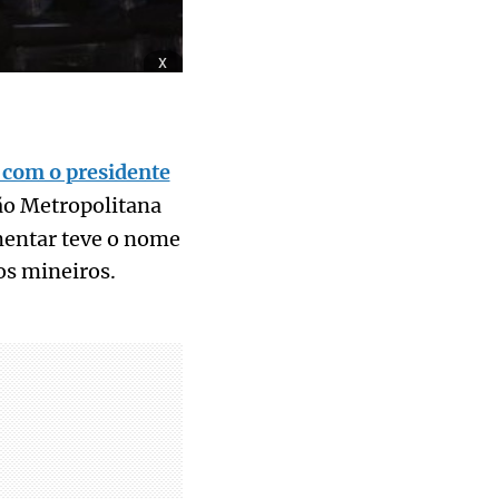
x
 com o presidente
o Metropolitana
amentar teve o nome
os mineiros.