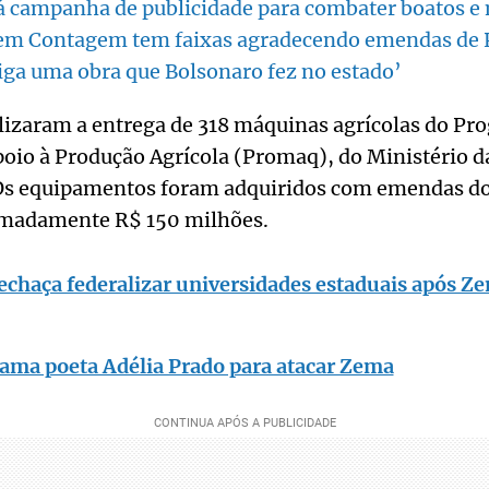
rá campanha de publicidade para combater boatos e
 em Contagem tem faixas agradecendo emendas de
ga uma obra que Bolsonaro fez no estado’
alizaram a entrega de 318 máquinas agrícolas do Pr
io à Produção Agrícola (Promaq), do Ministério da
Os equipamentos foram adquiridos com emendas do
imadamente R$ 150 milhões.
echaça federalizar universidades estaduais após Ze
lama poeta Adélia Prado para atacar Zema