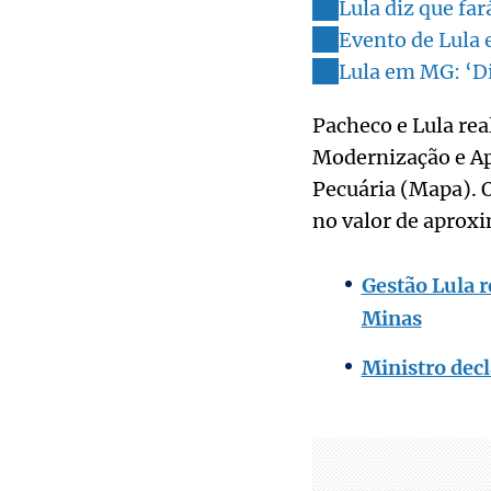
Lula diz que fa
Evento de Lula
Lula em MG: ‘Di
Pacheco e Lula re
Modernização e Apo
Pecuária (Mapa). 
no valor de aprox
Gestão Lula r
Minas
Ministro dec