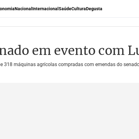
onomia
Nacional
Internacional
Saúde
Cultura
Degusta
onado em evento com 
a de 318 máquinas agrícolas compradas com emendas do senado