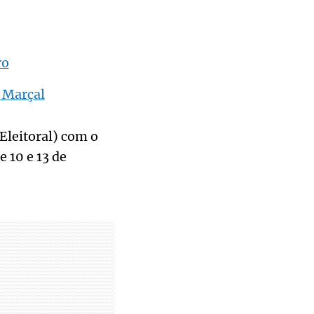
ro
e Marçal
Eleitoral) com o
 10 e 13 de