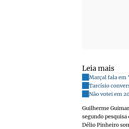
Leia mais
Marçal fala em 
Tarcísio conver
Não votei em 20
Guilherme Guimarã
segundo pesquisa 
Délio Pinheiro so