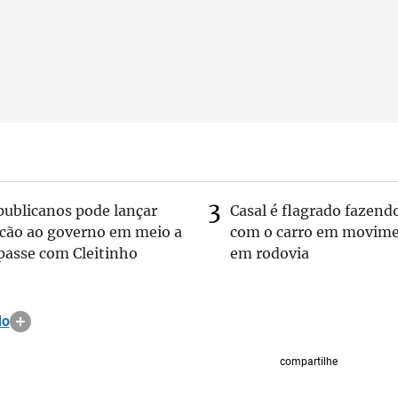
publicanos pode lançar
Casal é flagrado fazend
lcão ao governo em meio a
com o carro em movim
passe com Cleitinho
em rodovia
do
compartilhe