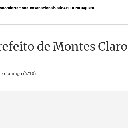
onomia
Nacional
Internacional
Saúde
Cultura
Degusta
refeito de Montes Claro
ste domingo (6/10)