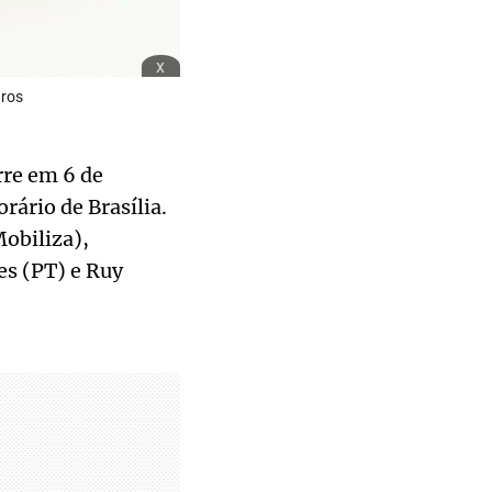
x
aros
rre em 6 de
rário de Brasília.
Mobiliza),
es (PT) e Ruy