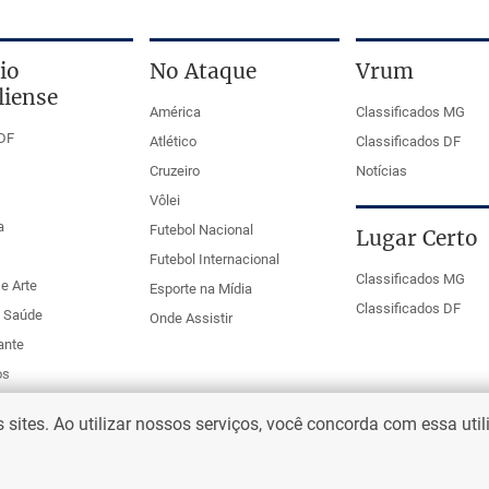
io
No Ataque
Vrum
liense
América
Classificados MG
DF
Atlético
Classificados DF
Cruzeiro
Notícias
Vôlei
a
Futebol Nacional
Lugar Certo
Futebol Internacional
Classificados MG
e Arte
Esporte na Mídia
Classificados DF
e Saúde
Onde Assistir
ante
os
ites. Ao utilizar nossos serviços, você concorda com essa uti
eio Web