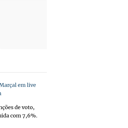
Marçal em live
m
nções de voto,
guida com 7,6%.