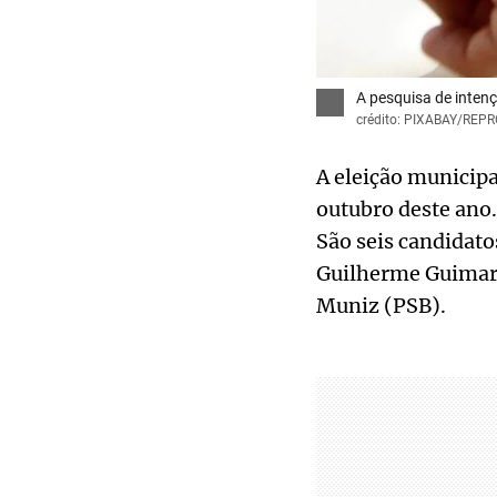
A pesquisa de intenç
crédito: PIXABAY/RE
A eleição municipa
outubro deste ano. 
São seis candidato
Guilherme Guimarãe
Muniz (PSB).