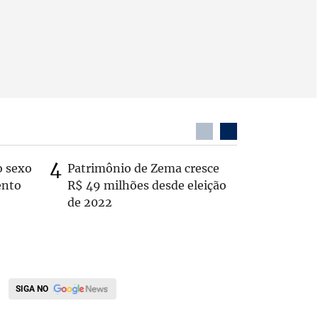
o sexo
Patrimônio de Zema cresce
Zema sug
ento
R$ 49 milhões desde eleição
substitui
de 2022
SIGA NO