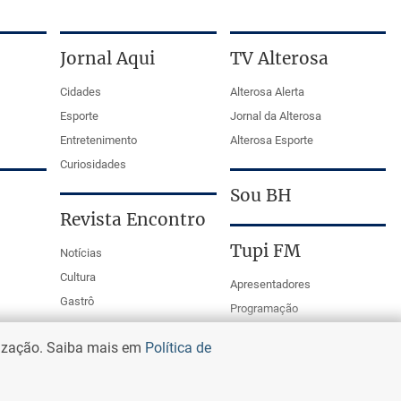
Jornal Aqui
TV Alterosa
Cidades
Alterosa Alerta
Esporte
Jornal da Alterosa
Entretenimento
Alterosa Esporte
Curiosidades
Sou BH
Revista Encontro
Tupi FM
Notícias
Cultura
Apresentadores
Gastrô
Programação
PodCasts
lização. Saiba mais em
Política de
Mestre da Bola Tupi