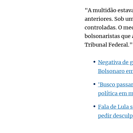
"A multidão estava
anteriores. Sob um
controladas. O me
bolsonaristas que
Tribunal Federal."
Negativa de g
Bolsonaro em
'Busco passar
política em m
Fala de Lula 
pedir descul