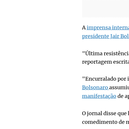
A
imprensa intern
presidente Jair Bo
"Última resistênci
reportagem escrit
"Encurralado por i
Bolsonaro
assumiu
manifestação
de a
O jornal disse qu
comedimento de mu