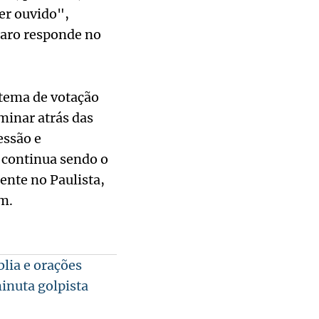
er ouvido",
naro responde no
stema de votação
rminar atrás das
essão e
 continua sendo o
ente no Paulista,
m.
blia e orações
minuta golpista