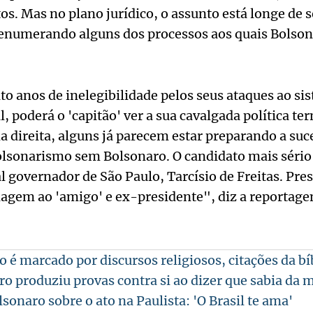
s. Mas no plano jurídico, o assunto está longe de s
, enumerando alguns dos processos aos quais Bolso
to anos de inelegibilidade pelos seus ataques ao si
l, poderá o 'capitão' ver a sua cavalgada política te
 direita, alguns já parecem estar preparando a suc
sonarismo sem Bolsonaro. O candidato mais sério
l governador de São Paulo, Tarcísio de Freitas. Pres
agem ao 'amigo' e ex-presidente", diz a reportage
 é marcado por discursos religiosos, citações da bí
ro produziu provas contra si ao dizer que sabia da 
sonaro sobre o ato na Paulista: 'O Brasil te ama'