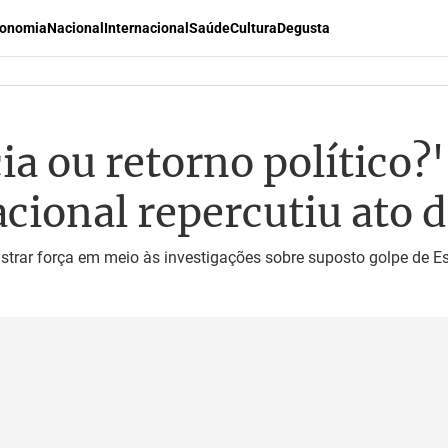
onomia
Nacional
Internacional
Saúde
Cultura
Degusta
ia ou retorno político?
cional repercutiu ato 
trar força em meio às investigações sobre suposto golpe de E