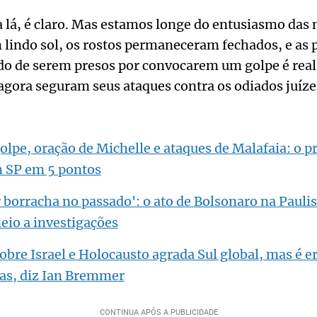
 lá, é claro. Mas estamos longe do entusiasmo das
 lindo sol, os rostos permaneceram fechados, e as 
do de serem presos por convocarem um golpe é real
 agora seguram seus ataques contra os odiados juíz
olpe, oração de Michelle e ataques de Malafaia: o p
 SP em 5 pontos
 borracha no passado': o ato de Bolsonaro na Paulist
eio a investigações
sobre Israel e Holocausto agrada Sul global, mas é er
pas, diz Ian Bremmer