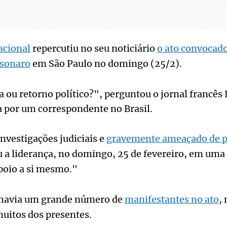
acional
repercutiu no seu noticiário
o ato convocado
lsonaro
em São Paulo no domingo (25/2).
a ou retorno político?", perguntou o jornal franc
a por um correspondente no Brasil.
nvestigações judiciais e
gravemente ameaçado de p
 a liderança, no domingo, 25 de fevereiro, em uma
poio a si mesmo."
e havia um grande número de
manifestantes no ato
,
itos dos presentes.