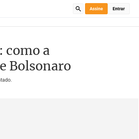
Assine
Entrar
': como a
de Bolsonaro
stado.