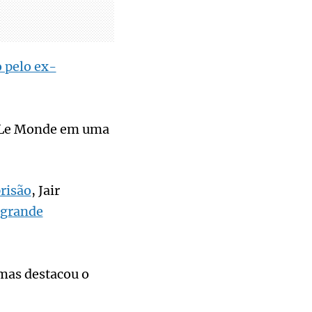
 pelo ex-
ês Le Monde em uma
risão
, Jair
grande
 mas destacou o