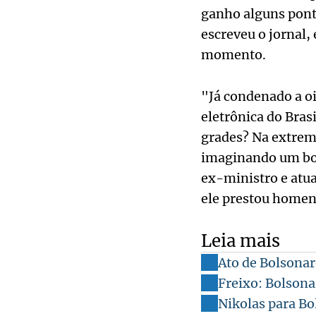
ganho alguns ponto
escreveu o jornal
momento.
"Já condenado a oi
eletrônica do Brasi
grades? Na extrema
imaginando um bol
ex-ministro e atua
ele prestou homen
Leia mais
Ato de Bolsonaro
Freixo: Bolsona
Nikolas para Bol