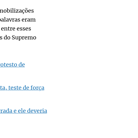
 mobilizações
palavras eram
 entre esses
es do Supremo
rotesto de
a, teste de força
rada e ele deveria