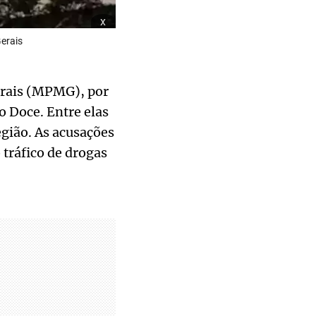
x
erais
erais (MPMG), por
o Doce. Entre elas
gião. As acusações
 tráfico de drogas