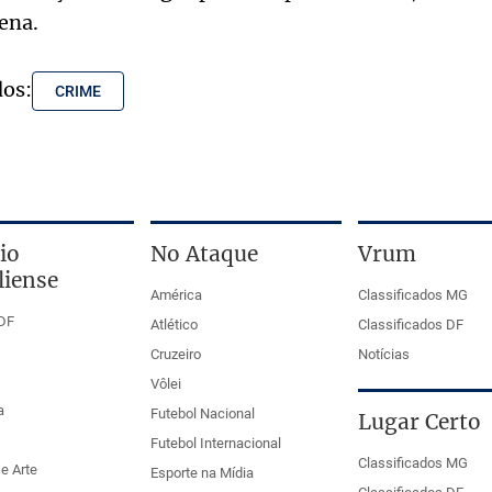
ena.
dos:
CRIME
io
No Ataque
Vrum
liense
América
Classificados MG
DF
Atlético
Classificados DF
Cruzeiro
Notícias
Vôlei
a
Futebol Nacional
Lugar Certo
Futebol Internacional
Classificados MG
e Arte
Esporte na Mídia