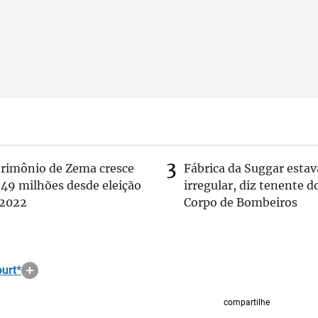
trimônio de Zema cresce
Fábrica da Suggar estav
 49 milhões desde eleição
irregular, diz tenente d
 2022
Corpo de Bombeiros
urt*
compartilhe