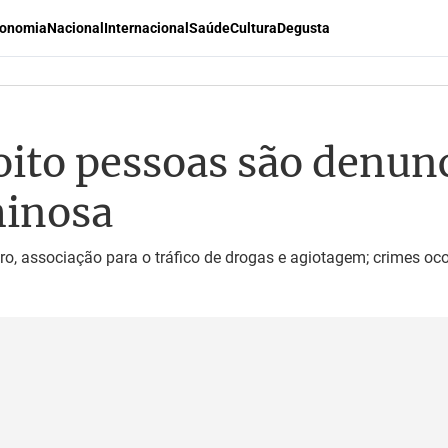
onomia
Nacional
Internacional
Saúde
Cultura
Degusta
oito pessoas são denun
minosa
o, associação para o tráfico de drogas e agiotagem; crimes o