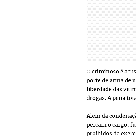
O criminoso é acus
porte de arma de u
liberdade das víti
drogas. A pena tot
Além da condenaçã
percam o cargo, f
proibidos de exerc