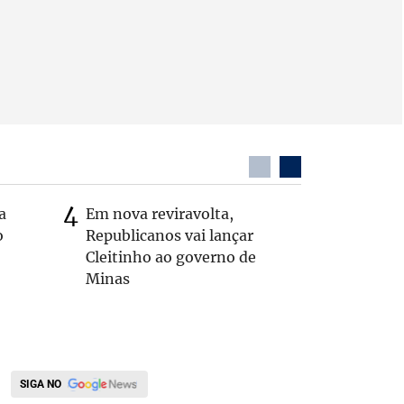
a
Em nova reviravolta,
Cleitinh
o
Republicanos vai lançar
hoje sob
Cleitinho ao governo de
candidat
Minas
SIGA NO