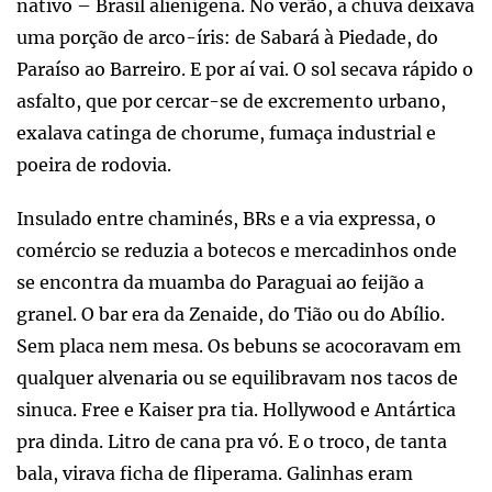
nativo – Brasil alienígena. No verão, a chuva deixava
uma porção de arco-íris: de Sabará à Piedade, do
Paraíso ao Barreiro. E por aí vai. O sol secava rápido o
asfalto, que por cercar-se de excremento urbano,
exalava catinga de chorume, fumaça industrial e
poeira de rodovia.
Insulado entre chaminés, BRs e a via expressa, o
comércio se reduzia a botecos e mercadinhos onde
se encontra da muamba do Paraguai ao feijão a
granel. O bar era da Zenaide, do Tião ou do Abílio.
Sem placa nem mesa. Os bebuns se acocoravam em
qualquer alvenaria ou se equilibravam nos tacos de
sinuca. Free e Kaiser pra tia. Hollywood e Antártica
pra dinda. Litro de cana pra vó. E o troco, de tanta
bala, virava ficha de fliperama. Galinhas eram