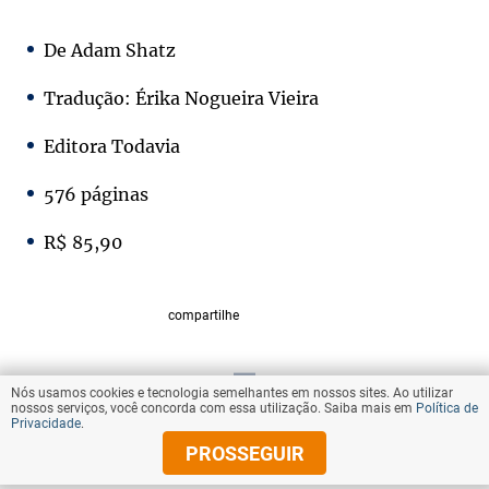
De Adam Shatz
Tradução: Érika Nogueira Vieira
Editora Todavia
576 páginas
R$ 85,90
compartilhe
Nós usamos cookies e tecnologia semelhantes em nossos sites. Ao utilizar
VOLTAR AO TOPO
nossos serviços, você concorda com essa utilização. Saiba mais em
Política de
Privacidade
.
PROSSEGUIR
© Copyright 2025 Diários Associados
Todos os direitos reservados.