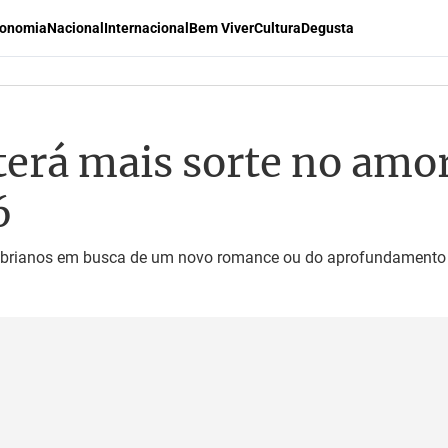
onomia
Nacional
Internacional
Bem Viver
Cultura
Degusta
 terá mais sorte no am
6
 librianos em busca de um novo romance ou do aprofundamento