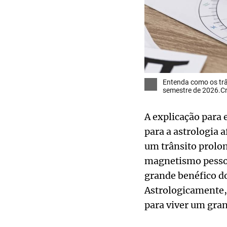
Entenda como os trân
semestre de 2026.Cr
A explicação para 
para a astrologia a
um trânsito prolon
magnetismo pessoa
grande benéfico do
Astrologicamente,
para viver um gra