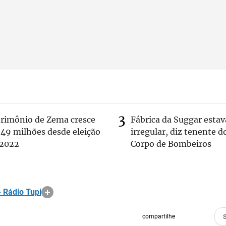
trimônio de Zema cresce
Fábrica da Suggar estav
 49 milhões desde eleição
irregular, diz tenente d
 2022
Corpo de Bombeiros
 Rádio Tupi
compartilhe