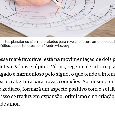
sitos planetários são interpretados para revelar o futuro amoroso dos 
éditos: depositphotos.com / AndrewLozovyi
essa maré favorável está na movimentação de dois p
fetiva: Vênus e Júpiter. Vênus, regente de Libra e p
gado e harmonioso pelo signo, o que tende a intens
l e a abertura para novas conexões. Ao mesmo temp
 zodíaco, formará um aspecto positivo com o sol li
 isso se traduz em expansão, otimismo e na criação
nde amor.