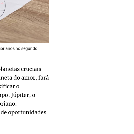
librianos no segundo
lanetas cruciais
laneta do amor, fará
ificar o
o, Júpiter, o
briano.
 de oportunidades