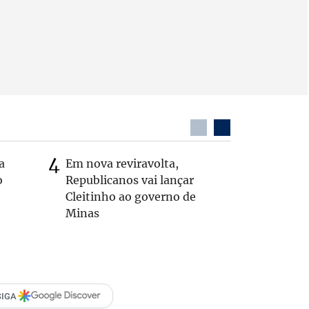
a
Em nova reviravolta,
Cleitinh
o
Republicanos vai lançar
hoje sob
Cleitinho ao governo de
candidat
Minas
SIGA