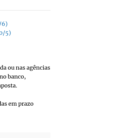
)
/6)
0/5)
da ou nas agências
 no banco,
aposta.
adas em prazo