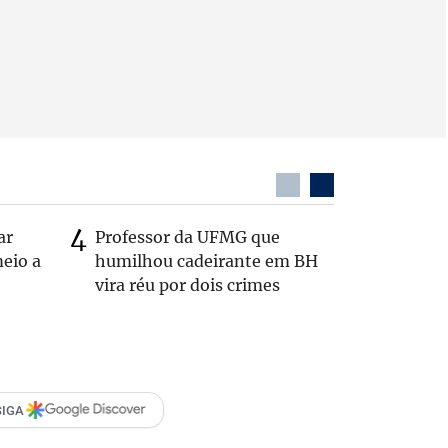
ar
Professor da UFMG que
Casal é 
eio a
humilhou cadeirante em BH
com o c
vira réu por dois crimes
em rodo
SIGA