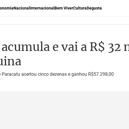
onomia
Nacional
Internacional
Bem Viver
Cultura
Degusta
cumula e vai a R$ 32 m
uina
 Paracatu acertou cinco dezenas e ganhou R$57.298,00