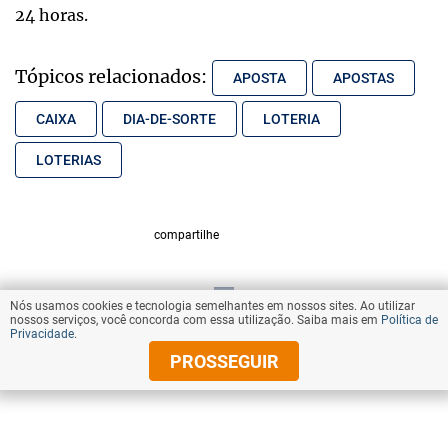
24 horas.
Tópicos relacionados:
APOSTA
APOSTAS
CAIXA
DIA-DE-SORTE
LOTERIA
LOTERIAS
compartilhe
Nós usamos cookies e tecnologia semelhantes em nossos sites. Ao utilizar
VOLTAR AO TOPO
nossos serviços, você concorda com essa utilização. Saiba mais em
Política de
Privacidade
.
PROSSEGUIR
© Copyright 2026 Diários Associados
Todos os direitos reservados.