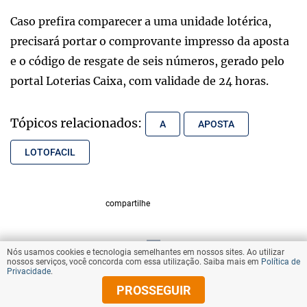
Caso prefira comparecer a uma unidade lotérica,
precisará portar o comprovante impresso da aposta
e o código de resgate de seis números, gerado pelo
portal Loterias Caixa, com validade de 24 horas.
Tópicos relacionados:
A
APOSTA
LOTOFACIL
compartilhe
Nós usamos cookies e tecnologia semelhantes em nossos sites. Ao utilizar
VOLTAR AO TOPO
nossos serviços, você concorda com essa utilização. Saiba mais em
Política de
Privacidade
.
PROSSEGUIR
© Copyright 2026 Diários Associados
Todos os direitos reservados.