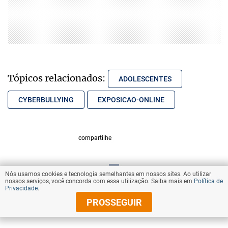
Tópicos relacionados:
ADOLESCENTES
CYBERBULLYING
EXPOSICAO-ONLINE
compartilhe
Nós usamos cookies e tecnologia semelhantes em nossos sites. Ao utilizar
VOLTAR AO TOPO
nossos serviços, você concorda com essa utilização. Saiba mais em
Política de
Privacidade
.
PROSSEGUIR
© Copyright 2025 Diários Associados
Todos os direitos reservados.