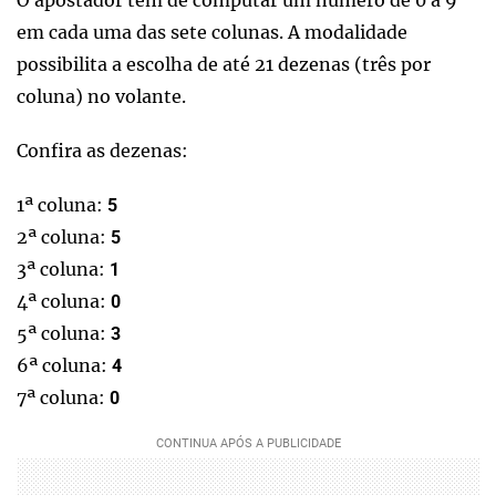
em cada uma das sete colunas. A modalidade
possibilita a escolha de até 21 dezenas (três por
coluna) no volante.
Confira as dezenas:
1ª coluna:
5
2ª coluna:
5
3ª coluna:
1
4ª coluna:
0
5ª coluna:
3
6ª coluna:
4
7ª coluna:
0