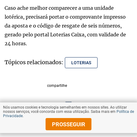
Caso ache melhor comparecer a uma unidade
lotérica, precisará portar o comprovante impresso
da aposta e o código de resgate de seis números,
gerado pelo portal Loterias Caixa, com validade de
24 horas.
Tópicos relacionados:
LOTERIAS
compartilhe
Nós usamos cookies e tecnologia semelhantes em nossos sites. Ao utilizar
VOLTAR AO TOPO
nossos serviços, você concorda com essa utilização. Saiba mais em
Política de
Privacidade
.
PROSSEGUIR
© Copyright 2025 Diários Associados
Todos os direitos reservados.