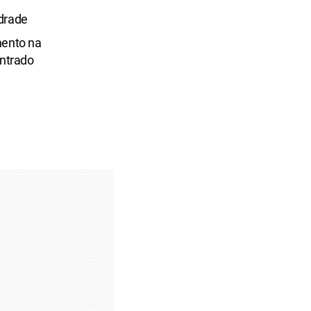
drade
mento na
ontrado