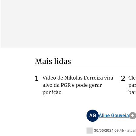
Mais lidas
Vídeo de Nikolas Ferreira vira
Cl
alvo da PGR e pode gerar
pa
punição
bar
AG
Aline Gouveia
30/05/2024 09:46
- atua