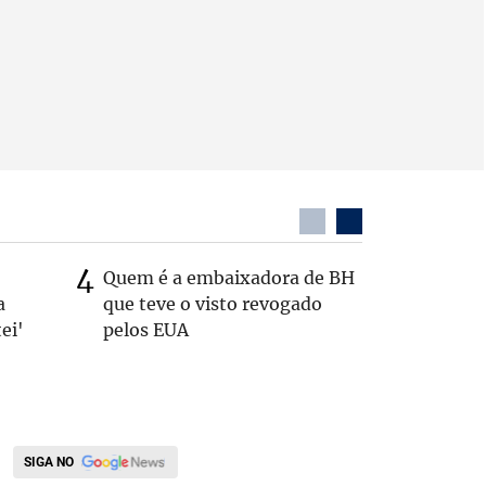
Quem é a embaixadora de BH
Coronel 
a
que teve o visto revogado
suspeito
ei'
pelos EUA
passage
SIGA NO