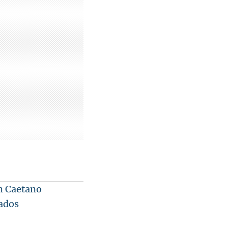
om Caetano
gados