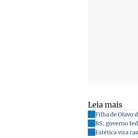
Leia mais
Filha de Olavo 
RS: governo fed
Estética vira ca