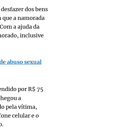
e desfazer dos bens
m que a namorada
 Com a ajuda da
morado, inclusive
de abuso sexual
endido por R$ 75
chegou a
o pela vítima,
ne celular e o
o.