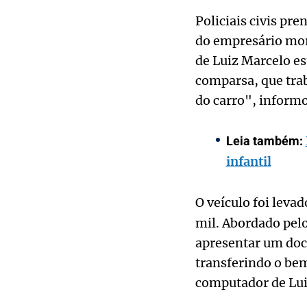
Policiais civis pr
do empresário mor
de Luiz Marcelo es
comparsa, que trab
do carro", informou
Leia também:
infantil
O veículo foi leva
mil. Abordado pelo
apresentar um docu
transferindo o be
computador de Luiz