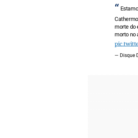
Estamos
Cathermol
morte do 
morto no 
pic.twit
— Disque 