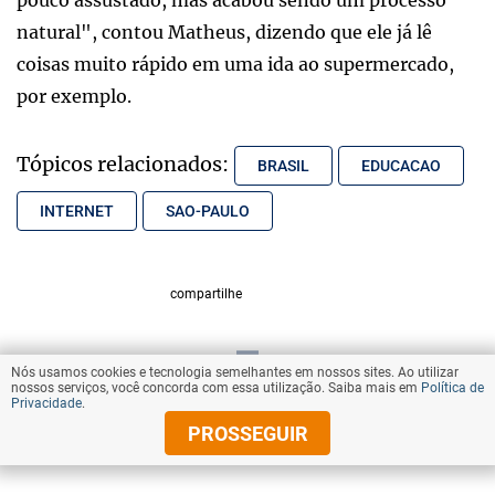
natural", contou Matheus, dizendo que ele já lê
coisas muito rápido em uma ida ao supermercado,
por exemplo.
Tópicos relacionados:
BRASIL
EDUCACAO
INTERNET
SAO-PAULO
compartilhe
Nós usamos cookies e tecnologia semelhantes em nossos sites. Ao utilizar
VOLTAR AO TOPO
nossos serviços, você concorda com essa utilização. Saiba mais em
Política de
Privacidade
.
PROSSEGUIR
© Copyright 2025 Diários Associados
Todos os direitos reservados.