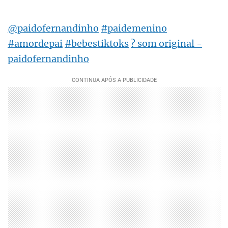
@paidofernandinho
#paidemenino
#amordepai
#bebestiktoks
? som original -
paidofernandinho