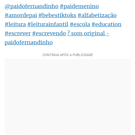
@paidofernandinho
#paidemenino
#amordepai
#bebestiktoks
#alfabetização
#leitura
#leiturainfantil
#escola
#education
#escrever
#escrevendo
? som original -
paidofernandinho