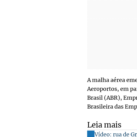
A malha aérea emer
Aeroportos, em par
Brasil (ABR), Empr
Brasileira das Em
Leia mais
Vídeo: rua de G