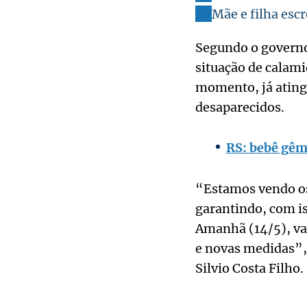
Mãe e filha esc
Segundo o governo 
situação de calami
momento, já ating
desaparecidos.
RS: bebê gêm
“Estamos vendo os
garantindo, com is
Amanhã (14/5), va
e novas medidas”, 
Silvio Costa Filho.