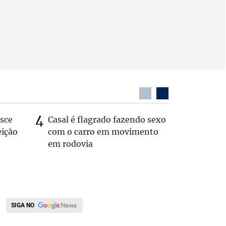
sce
Casal é flagrado fazendo sexo
Fábrica 
eição
com o carro em movimento
irregular
em rodovia
Corpo d
SIGA NO