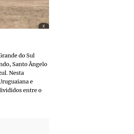
x
Grande do Sul
undo, Santo Ângelo
zul. Nesta
Uruguaiana e
ivididos entre o