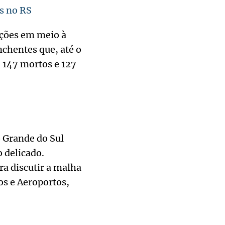
s no RS
ações em meio à
nchentes que, até o
 147 mortos e 127
 Grande do Sul
o delicado.
a discutir a malha
os e Aeroportos,