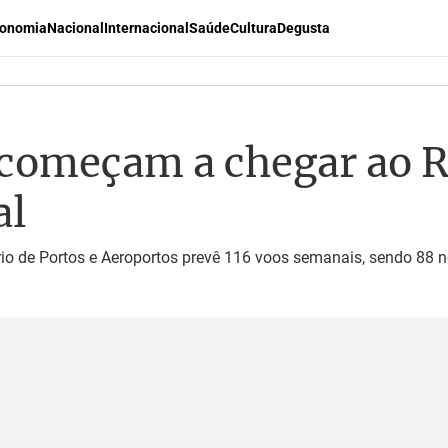
onomia
Nacional
Internacional
Saúde
Cultura
Degusta
 começam a chegar ao 
al
rio de Portos e Aeroportos prevê 116 voos semanais, sendo 88 