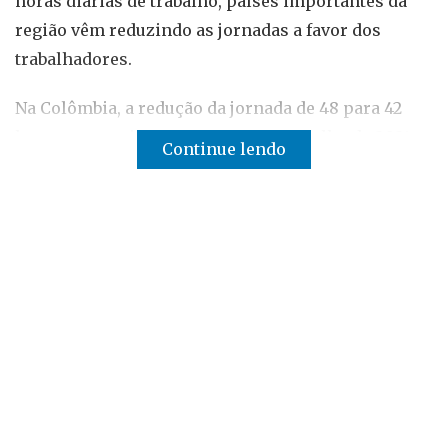
horas diárias de trabalho, países importantes da
região vêm reduzindo as jornadas a favor dos
trabalhadores.
Na Colômbia, a redução da jornada de 48 para 42
horas semanais foi promulgada em julho de 2021
Continue lendo
pelo presidente Iván Duque, um governo de direita.
O projeto foi apresentado pelo então senador - e
ex-presidente do país - Álvaro Uribe, uma das
figuras mais proeminentes da direita latino-
americana.
A
lei prevê a redução gradual
da jornada sem
redução de salário. A primeira redução foi em 2023,
quando caiu para 47 horas semanais. Apenas agora,
em julho de 2026, é que a
jornada semanal de
trabalho na Colômbia
deve chegar as 42 horas