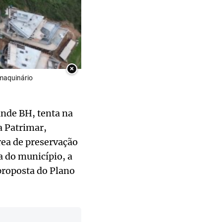
×
maquinário
ande BH, tenta na
a Patrimar,
rea de preservação
a do município, a
proposta do Plano