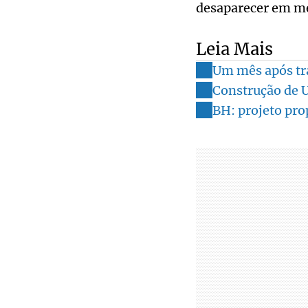
desaparecer em me
Leia Mais
Um mês após tra
Construção de 
BH: projeto pr