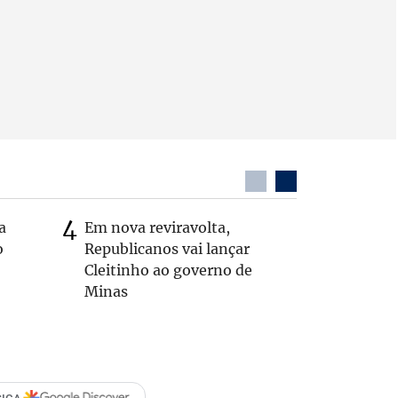
a
Em nova reviravolta,
MG: vere
o
Republicanos vai lançar
morto de
Cleitinho ao governo de
interior
Minas