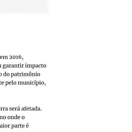
 em 2016,
 garantir impacto
o do patrimônio
te pelo município,
ra será afetada.
eno onde o
ior parte é