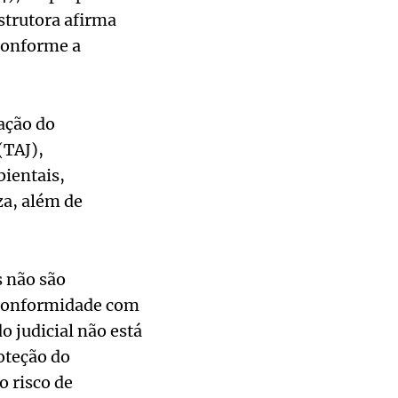
strutora afirma
conforme a
ação do
(TAJ),
ientais,
za, além de
s não são
 conformidade com
o judicial não está
oteção do
o risco de