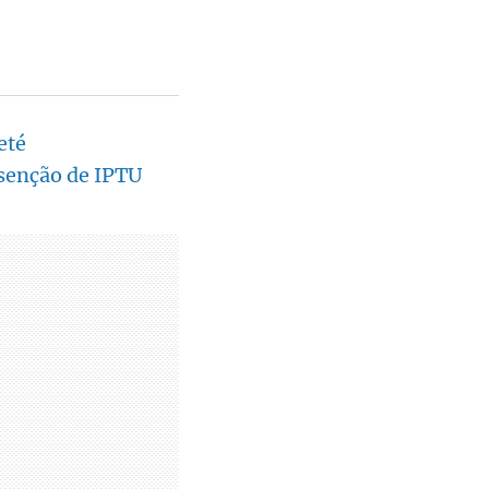
eté
senção de IPTU