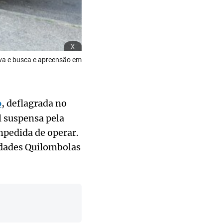
x
iva e busca e apreensão em
o
, deflagrada no
l suspensa pela
mpedida de operar.
idades Quilombolas