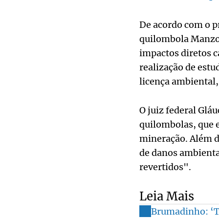
De acordo com o pr
quilombola Manzo 
impactos diretos c
realização de estu
licença ambiental,
O juiz federal Gl
quilombolas, que e
mineração. Além d
de danos ambientai
revertidos".
Leia Mais
Brumadinho: ‘To