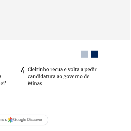
Cleitinho recua e volta a pedir
Quem é 
a
candidatura ao governo de
que teve
ei'
Minas
pelos E
SIGA