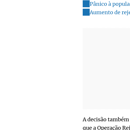
Pânico à popul
Aumento de rej
A decisão também c
que a Operação Rej