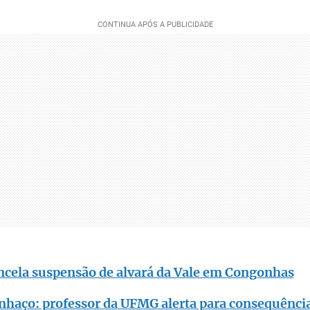
ancela suspensão de alvará da Vale em Congonhas
inhaço: professor da UFMG alerta para consequênci