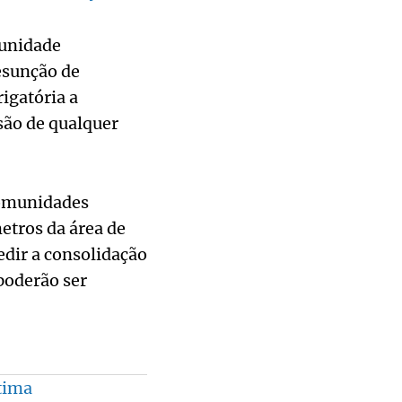
munidade
esunção de
rigatória a
ssão de qualquer
comunidades
etros da área de
dir a consolidação
poderão ser
tima