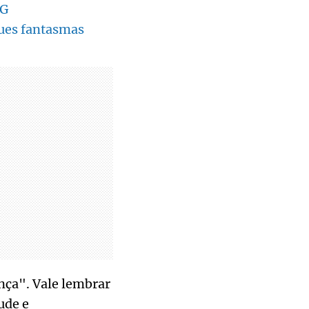
MG
ues fantasmas
nça". Vale lembrar
ude e