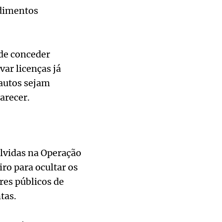
ndimentos
 de conceder
ar licenças já
 autos sejam
arecer.
olvidas na Operação
ro para ocultar os
res públicos de
tas.