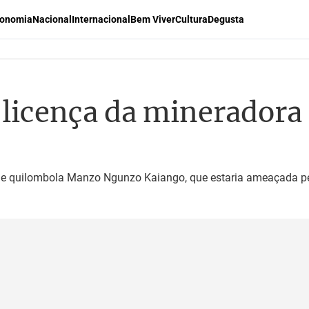
onomia
Nacional
Internacional
Bem Viver
Cultura
Degusta
 licença da mineradora 
ade quilombola Manzo Ngunzo Kaiango, que estaria ameaçada pe