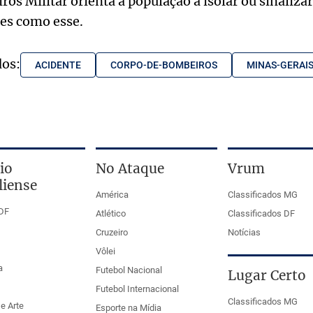
os Militar orienta a população a isolar ou sinalizar
tes como esse.
dos:
ACIDENTE
CORPO-DE-BOMBEIROS
MINAS-GERAI
io
No Ataque
Vrum
liense
América
Classificados MG
DF
Atlético
Classificados DF
Cruzeiro
Notícias
Vôlei
a
Futebol Nacional
Lugar Certo
Futebol Internacional
Classificados MG
e Arte
Esporte na Mídia