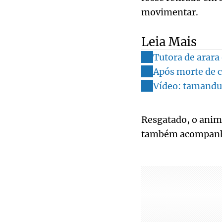
movimentar.
Leia Mais
Tutora de arara
Após morte de c
Vídeo: tamandu
Resgatado, o anima
também acompanho