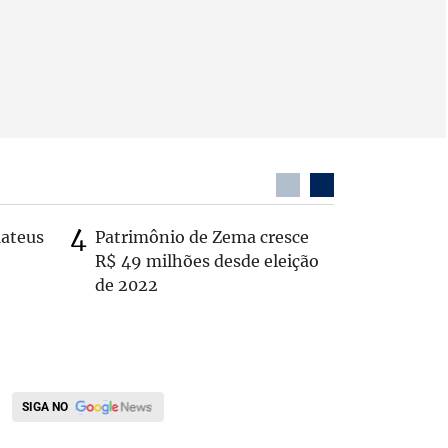
Mateus
Patrimônio de Zema cresce
Casal é 
R$ 49 milhões desde eleição
com o c
de 2022
em rodo
SIGA NO