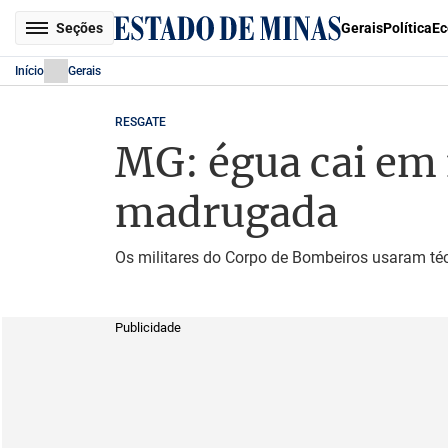
Seções
Gerais
Política
Ec
Início
Gerais
RESGATE
MG: égua cai em 
madrugada
Os militares do Corpo de Bombeiros usaram téc
Publicidade