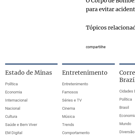
O Corpo de Bombeir
para evitar aciden
Tópicos relaciona
compartilhe
Estado de Minas
Entretenimento
Corre
Brazi
Política
Entretenimento
Cidades 
Economia
Famosos
Política
Internacional
Séries e TV
Brasil
Nacional
Cinema
Economi
Cultura
Música
Mundo
Saúde e Bem Viver
Trends
Diversão 
EM Digital
Comportamento