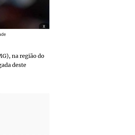
x
ade
G), na região do
ada deste