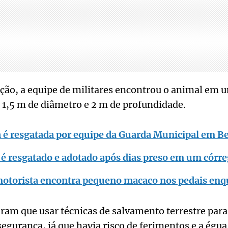
ção, a equipe de militares encontrou o animal em
,5 m de diâmetro e 2 m de profundidade.
a é resgatada por equipe da Guarda Municipal em B
 é resgatado e adotado após dias preso em um córr
otorista encontra pequeno macaco nos pedais enqu
eram que usar técnicas de salvamento terrestre par
segurança, já que havia risco de ferimentos e a égu