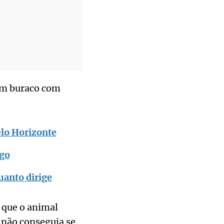
 um buraco com
elo Horizonte
ego
anto dirige
a que o animal
a não conseguia se