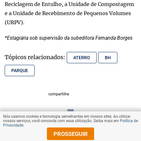
Reciclagem de Entulho, a Unidade de Compostagem
e a Unidade de Recebimento de Pequenos Volumes
(URPV).
*Estagiária sob supervisão da subeditora Fernanda Borges
Tópicos relacionados:
ATERRO
BH
PARQUE
compartilhe
Nós usamos cookies e tecnologia semelhantes em nossos sites. Ao utilizar
VOLTAR AO TOPO
nossos serviços, você concorda com essa utilização. Saiba mais em
Política de
Privacidade
.
PROSSEGUIR
© Copyright 2025 Diários Associados