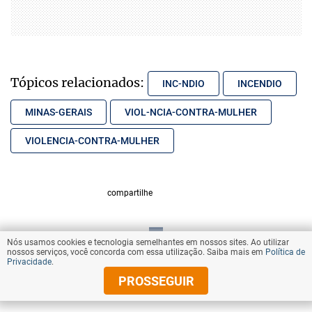
Tópicos relacionados:
INC-NDIO
INCENDIO
MINAS-GERAIS
VIOL-NCIA-CONTRA-MULHER
VIOLENCIA-CONTRA-MULHER
compartilhe
Nós usamos cookies e tecnologia semelhantes em nossos sites. Ao utilizar
VOLTAR AO TOPO
nossos serviços, você concorda com essa utilização. Saiba mais em
Política de
Privacidade
.
PROSSEGUIR
© Copyright 2025 Diários Associados
Todos os direitos reservados.