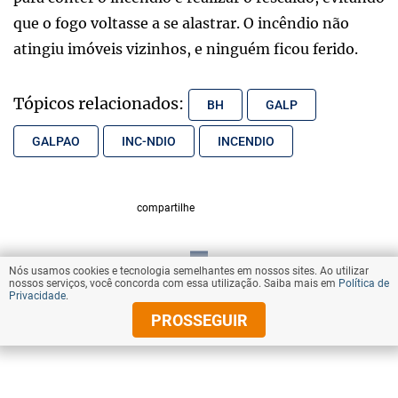
que o fogo voltasse a se alastrar. O incêndio não
atingiu imóveis vizinhos, e ninguém ficou ferido.
Tópicos relacionados:
BH
GALP
GALPAO
INC-NDIO
INCENDIO
compartilhe
Nós usamos cookies e tecnologia semelhantes em nossos sites. Ao utilizar
VOLTAR AO TOPO
nossos serviços, você concorda com essa utilização. Saiba mais em
Política de
Privacidade
.
PROSSEGUIR
© Copyright 2025 Diários Associados
Todos os direitos reservados.