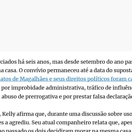
rciados há seis anos, mas desde setembro do ano p
casa. O convívio permaneceu até a data do supost
tos de Magalhães e seus direitos políticos foram 
por improbidade administrativa, tráfico de influên
 abuso de prerrogativa e por prestar falsa declaraçã
, Kelly afirma que, durante uma discussão sobre us
 a agrediu. Seu atual companheiro relata que, apes
o passado os dois decidiram morar na mesma casa