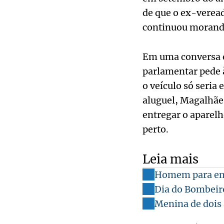
de que o ex-veread
continuou morando
Em uma conversa en
parlamentar pede 
o veículo só seria
aluguel, Magalhães
entregar o aparelh
perto.
Leia mais
Homem para em 
Dia do Bombeiro
Menina de dois 