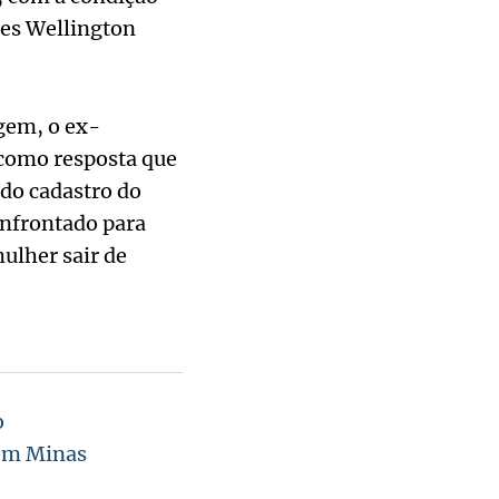
ses Wellington
gem, o ex-
 como resposta que
 do cadastro do
onfrontado para
ulher sair de
o
 em Minas