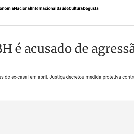
onomia
Nacional
Internacional
Saúde
Cultura
Degusta
H é acusado de agressão
 do ex-casal em abril. Justiça decretou medida protetiva contr