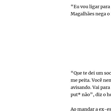
“Eu vou ligar para
Magalhães nega o f
“Que te dei um soc
me peita. Você nem
avisando. Vai para
put* não”, diz o
Ao mandar a ex-esp