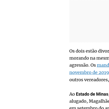
Os dois estão divo
morando na mesma 
agressão. Os
manda
novembro de 2019
outros vereadores,
Ao
Estado de Minas
alugado, Magalhães
em setembro do an