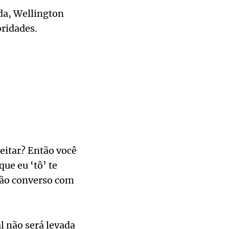
ida, Wellington
oridades.
eitar? Então você
ue eu ‘tô’ te
 Não converso com
l não será levada