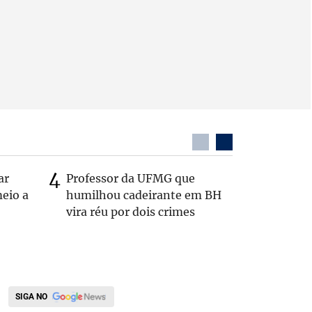
ar
Professor da UFMG que
Casal é 
eio a
humilhou cadeirante em BH
com o c
vira réu por dois crimes
em rodo
SIGA NO