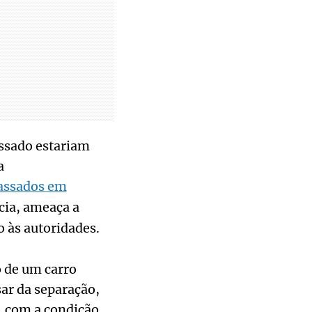
assado estariam
a
cassados em
cia, ameaça a
o às autoridades.
o de um carro
ar da separação,
, com a condição