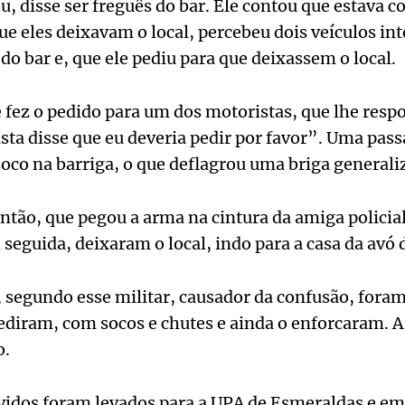
ou, disse ser freguês do bar. Ele contou que estava c
 eles deixavam o local, percebeu dois veículos int
 do bar e, que ele pediu para que deixassem o local.
e fez o pedido para um dos motoristas, que lhe re
sta disse que eu deveria pedir por favor”. Uma pass
soco na barriga, o que deflagrou uma briga generali
então, que pegou a arma na cintura da amiga policial
seguida, deixaram o local, indo para a casa da avó d
s, segundo esse militar, causador da confusão, foram
ediram, com socos e chutes e ainda o enforcaram. A
o.
vidos foram levados para a UPA de Esmeraldas e em