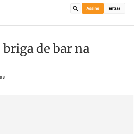
Assine
Entrar
 briga de bar na
das