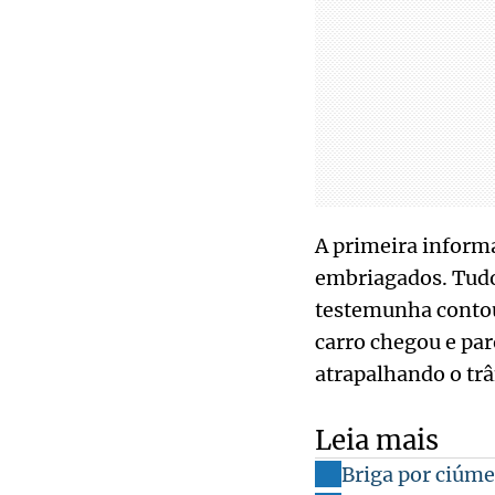
A primeira informa
embriagados. Tudo
testemunha contou
carro chegou e par
atrapalhando o trâ
Leia mais
Briga por ciúm