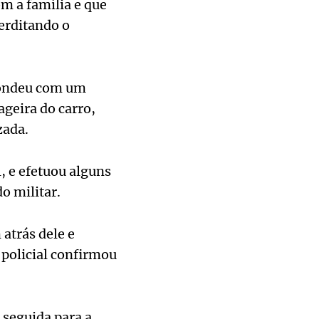
om a família e que
erditando o
spondeu com um
ageira do carro,
zada.
, e efetuou alguns
o militar.
 atrás dele e
 policial confirmou
 seguida para a