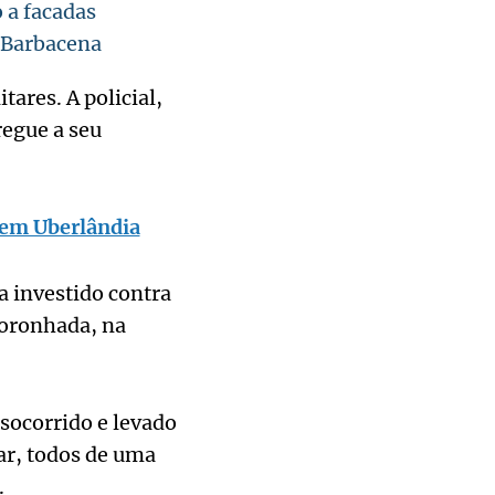
 a facadas
m Barbacena
tares. A policial,
regue a seu
 em Uberlândia
a investido contra
coronhada, na
 socorrido e levado
ar, todos de uma
.