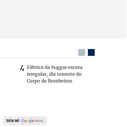
Fábrica da Suggar estava
Cleitinh
irregular, diz tenente do
hoje sob
Corpo de Bombeiros
candidat
SIGA NO