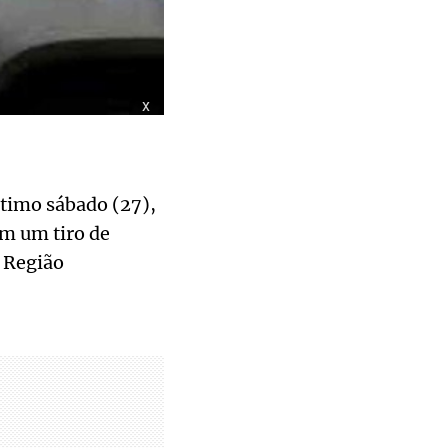
x
último sábado (27),
m um tiro de
 Região