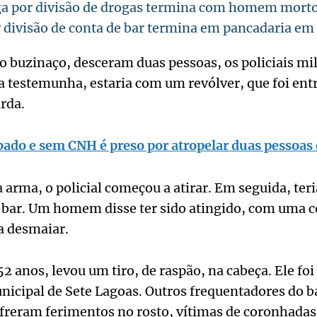
ga por divisão de drogas termina com homem morto
r divisão de conta de bar termina em pancadaria e
o buzinaço, desceram duas pessoas, os policiais mili
 testemunha, estaria com um revólver, que foi ent
rda.
bado e sem CNH é preso por atropelar duas pessoas
 arma, o policial começou a atirar. Em seguida, teri
 bar. Um homem disse ter sido atingido, com uma 
a desmaiar.
 anos, levou um tiro, de raspão, na cabeça. Ele foi
nicipal de Sete Lagoas. Outros frequentadores do b
freram ferimentos no rosto, vítimas de coronhadas