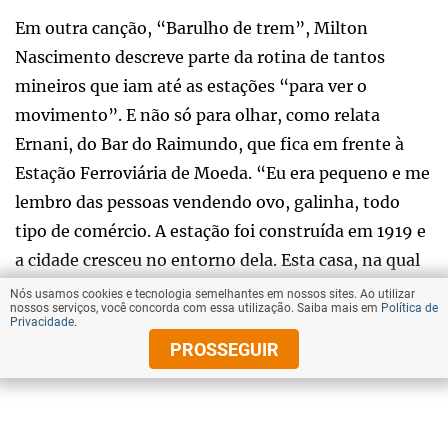
Em outra canção, “Barulho de trem”, Milton
Nascimento descreve parte da rotina de tantos
mineiros que iam até as estações “para ver o
movimento”. E não só para olhar, como relata
Ernani, do Bar do Raimundo, que fica em frente à
Estação Ferroviária de Moeda. “Eu era pequeno e me
lembro das pessoas vendendo ovo, galinha, todo
tipo de comércio. A estação foi construída em 1919 e
a cidade cresceu no entorno dela. Esta casa, na qual
o bar está desde 1949, é da década de 1920, assim
Nós usamos cookies e tecnologia semelhantes em nossos sites. Ao utilizar
nossos serviços, você concorda com essa utilização. Saiba mais em
Política de
como outras da rua”, descreve.
Privacidade
.
PROSSEGUIR
O grande prédio da antiga estação, que completa 105
anos em 2024, está conservado por fora, mas de
portas fechadas há alguns anos, desde que uma