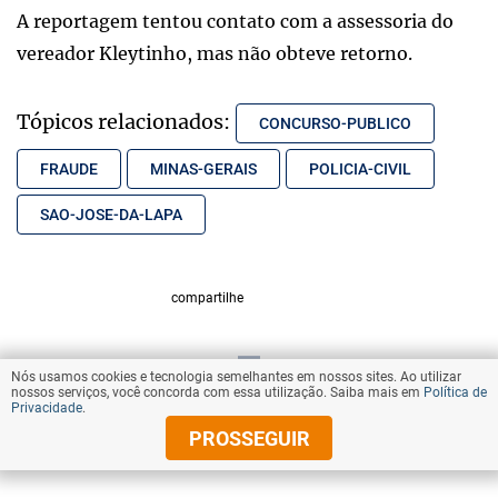
A reportagem tentou contato com a assessoria do
vereador Kleytinho, mas não obteve retorno.
Tópicos relacionados:
CONCURSO-PUBLICO
FRAUDE
MINAS-GERAIS
POLICIA-CIVIL
SAO-JOSE-DA-LAPA
compartilhe
Nós usamos cookies e tecnologia semelhantes em nossos sites. Ao utilizar
VOLTAR AO TOPO
nossos serviços, você concorda com essa utilização. Saiba mais em
Política de
Privacidade
.
PROSSEGUIR
© Copyright 2025 Diários Associados
Todos os direitos reservados.