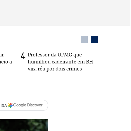
ar
Professor da UFMG que
Casal é 
eio a
humilhou cadeirante em BH
com o c
vira réu por dois crimes
em rodo
SIGA