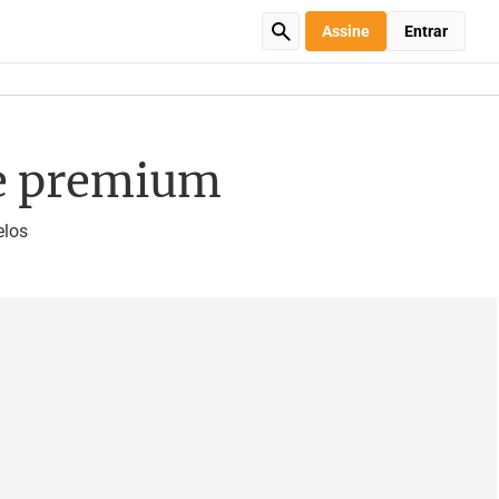
Assine
Entrar
re premium
elos