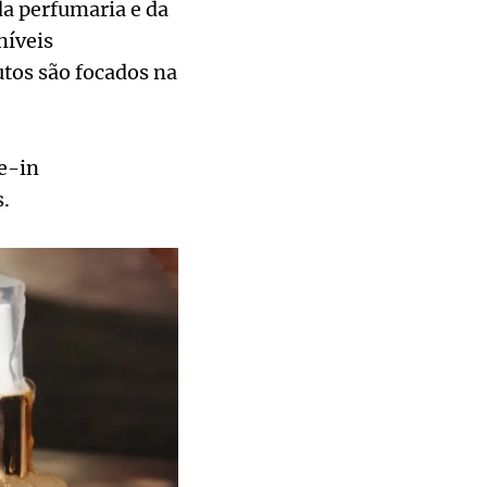
 da perfumaria e da
níveis
utos são focados na
e-in
s.