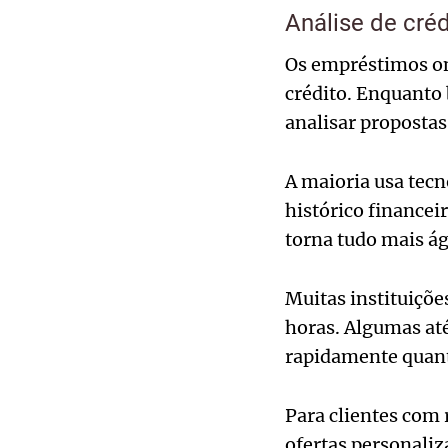
Análise de cré
Os empréstimos on
crédito. Enquanto
analisar propostas
A maioria usa tecn
histórico financei
torna tudo mais ág
Muitas instituiçõ
horas. Algumas até
rapidamente quant
Para clientes com 
ofertas personaliz