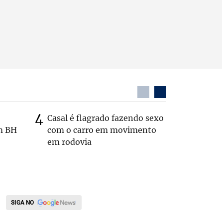
Casal é flagrado fazendo sexo
Zema sug
m BH
com o carro em movimento
substitui
em rodovia
SIGA NO