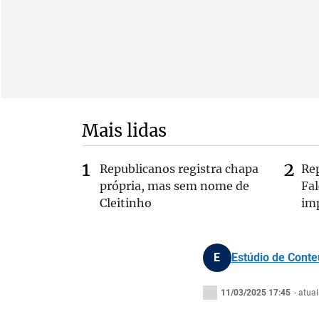
Mais lidas
Republicanos registra chapa
Re
própria, mas sem nome de
Fa
Cleitinho
im
E
Estúdio de Cont
11/03/2025 17:45
- atua