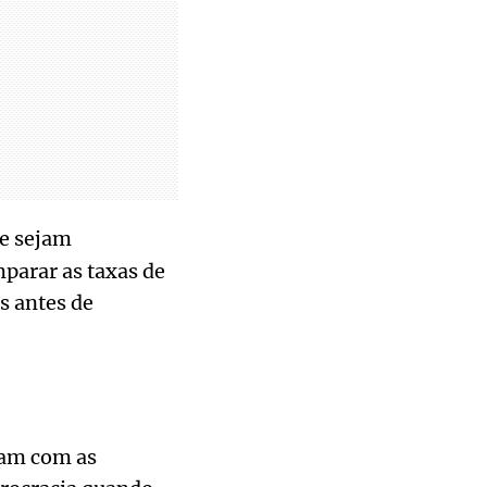
ue sejam
parar as taxas de
es antes de
dam com as