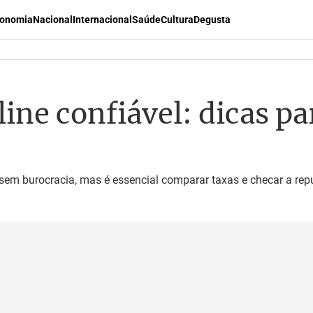
onomia
Nacional
Internacional
Saúde
Cultura
Degusta
ne confiável: dicas pa
 sem burocracia, mas é essencial comparar taxas e checar a repu