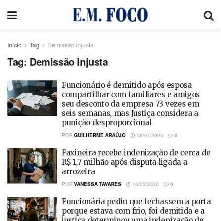
Início
Tag
Demissão injusta
Tag:
Demissão injusta
Funcionário é demitido após esposa
compartilhar com familiares e amigos
seu desconto da empresa 73 vezes em
seis semanas, mas Justiça considera a
punição desproporcional
POR
GUILHERME ARAÚJO
18/07/2026
0
Faxineira recebe indenização de cerca de
R$ 1,7 milhão após disputa ligada a
arrozeira
POR
VANESSA TAVARES
16/05/2026
0
Funcionária pediu que fechassem a porta
porque estava com frio, foi demitida e a
justiça determinou uma indenização de