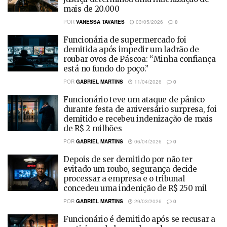
mais de 20.000
POR
VANESSA TAVARES
03/05/2026
0
Funcionária de supermercado foi
demitida após impedir um ladrão de
roubar ovos de Páscoa: “Minha confiança
está no fundo do poço.”
POR
GABRIEL MARTINS
11/04/2026
0
Funcionário teve um ataque de pânico
durante festa de aniversário surpresa, foi
demitido e recebeu indenização de mais
de R$ 2 milhões
POR
GABRIEL MARTINS
06/04/2026
0
Depois de ser demitido por não ter
evitado um roubo, segurança decide
processar a empresa e o tribunal
concedeu uma indenição de R$ 250 mil
POR
GABRIEL MARTINS
29/03/2026
0
Funcionário é demitido após se recusar a