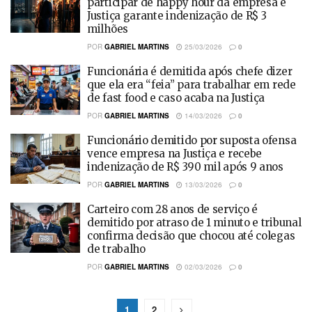
participar de happy hour da empresa e
Justiça garante indenização de R$ 3
milhões
POR
GABRIEL MARTINS
25/03/2026
0
Funcionária é demitida após chefe dizer
que ela era “feia” para trabalhar em rede
de fast food e caso acaba na Justiça
POR
GABRIEL MARTINS
14/03/2026
0
Funcionário demitido por suposta ofensa
vence empresa na Justiça e recebe
indenização de R$ 390 mil após 9 anos
POR
GABRIEL MARTINS
13/03/2026
0
Carteiro com 28 anos de serviço é
demitido por atraso de 1 minuto e tribunal
confirma decisão que chocou até colegas
de trabalho
POR
GABRIEL MARTINS
02/03/2026
0
1
2