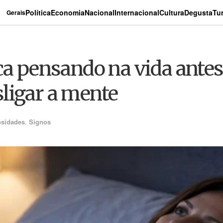
Política
Economia
Nacional
Internacional
Cultura
Degusta
Tu
Gerais
ca pensando na vida antes
ligar a mente
osidades
,
Signos