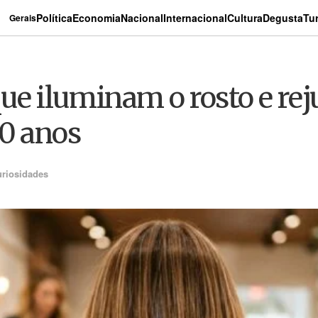
Política
Economia
Nacional
Internacional
Cultura
Degusta
Tu
Gerais
que iluminam o rosto e r
40 anos
riosidades