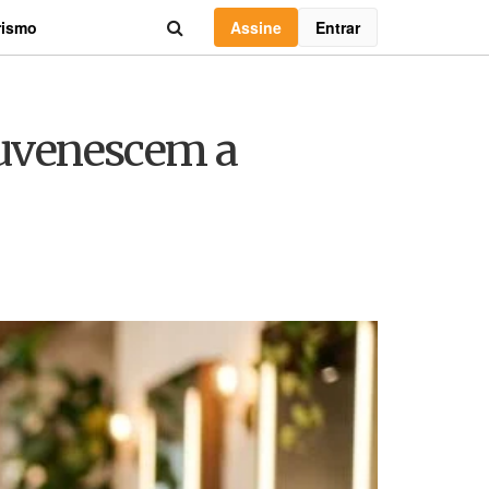
Assine
Entrar
rismo
ejuvenescem a